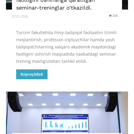
seminar-treninglar o‘tkazildi.
👁 205
07.01.2026
Turizm fakultetida ilmiy-tadqiqot faoliyatini tizimli
rivojlantirish, professor-o‘qituvchilar hamda yosh
tadqiqotchilarning xalqaro akademik maydondagi
faolligini oshirish maqsadida navbatdagi seminar-
trening mashg‘ulotlari tashkil etildi.
Ko'proq bilish