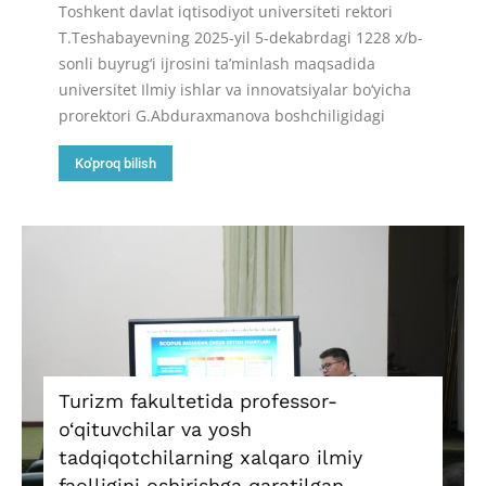
Toshkent davlat iqtisodiyot universiteti rektori
T.Teshabayevning 2025-yil 5-dekabrdagi 1228 x/b-
sonli buyrug‘i ijrosini ta’minlash maqsadida
universitet Ilmiy ishlar va innovatsiyalar bo‘yicha
prorektori G.Abduraxmanova boshchiligidagi
Ko'proq bilish
Turizm fakultetida professor-
o‘qituvchilar va yosh
tadqiqotchilarning xalqaro ilmiy
faolligini oshirishga qaratilgan