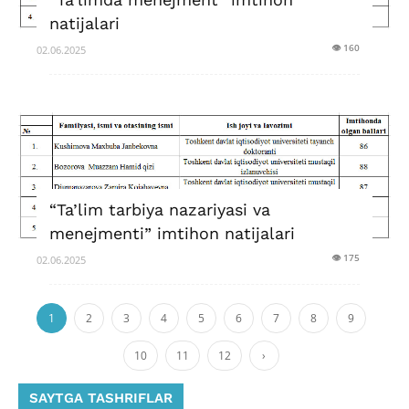
natijalari
👁 160
02.06.2025
“Ta’lim tarbiya nazariyasi va
menejmenti” imtihon natijalari
👁 175
02.06.2025
1
2
3
4
5
6
7
8
9
10
11
12
›
SAYTGA TASHRIFLAR