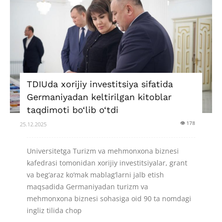
TDIUda xorijiy investitsiya sifatida
Germaniyadan keltirilgan kitoblar
taqdimoti bo‘lib o‘tdi
👁 178
25.12.2025
Universitetga Turizm va mehmonxona biznesi
kafedrasi tomonidan xorijiy investitsiyalar, grant
va beg‘araz ko‘mak mablag‘larni jalb etish
maqsadida Germaniyadan turizm va
mehmonxona biznesi sohasiga oid 90 ta nomdagi
ingliz tilida chop