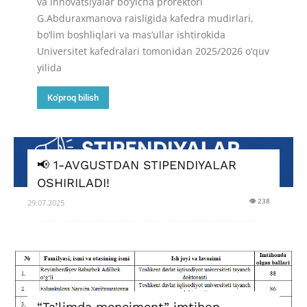
va innovatsiyalar bo‘yicha prorektori
G.Abduraxmanova raisligida kafedra mudirlari,
bo‘lim boshliqlari va mas’ullar ishtirokida
Universitet kafedralari tomonidan 2025/2026 o‘quv
yilida
Ko'proq bilish
📢 1-AVGUSTDAN STIPENDIYALAR
OSHIRILADI!
👁 238
29.07.2025
“Ta’limda menejment” imtihon