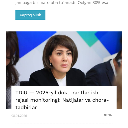
jamoaga bir marotaba to’lanadi. Qolgan 30% esa
Ko'proq bilish
TDIU — 2025-yil doktorantlar ish
rejasi monitoringi: Natijalar va chora-
tadbirlar
👁 207
08.01.2026