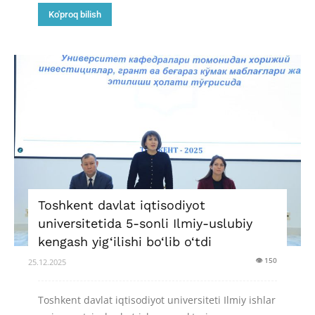
Ko'proq bilish
Toshkent davlat iqtisodiyot
universitetida 5-sonli Ilmiy-uslubiy
kengash yig‘ilishi bo‘lib o‘tdi
👁 150
25.12.2025
Toshkent davlat iqtisodiyot universiteti Ilmiy ishlar