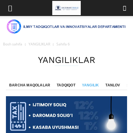
Bosh sahifa
YANGILIKLAR
Sahifa 6
YANGILIKLAR
BARCHA MAQOLALAR
TADQIQOT
YANGILIK
TANLOV
SE