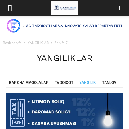
Bosh sahifa
YANGILIKLAR
Sahifa 7
YANGILIKLAR
BARCHA MAQOLALAR
TADQIQOT
YANGILIK
TANLOV
SE