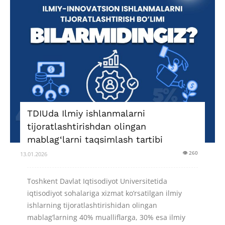
TDIUda Ilmiy ishlanmalarni
tijoratlashtirishdan olingan
mablag‘larni taqsimlash tartibi
👁 260
13.01.2026
Toshkent Davlat Iqtisodiyot Universitetida
iqtisodiyot sohalariga xizmat ko’rsatilgan ilmiy
ishlarning tijoratlashtirishidan olingan
mablag‘larning 40% mualliflarga, 30% esa ilmiy