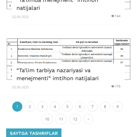
natijalari
👁 164
02.06.2025
“Ta’lim tarbiya nazariyasi va
menejmenti” imtihon natijalari
👁 179
02.06.2025
1
2
3
4
5
6
7
8
9
10
11
12
›
SAYTGA TASHRIFLAR