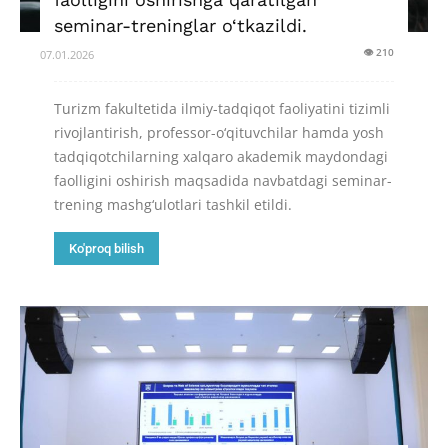
seminar-treninglar o‘tkazildi.
👁 210
07.01.2026
Turizm fakultetida ilmiy-tadqiqot faoliyatini tizimli
rivojlantirish, professor-o‘qituvchilar hamda yosh
tadqiqotchilarning xalqaro akademik maydondagi
faolligini oshirish maqsadida navbatdagi seminar-
trening mashg‘ulotlari tashkil etildi.
Ko'proq bilish