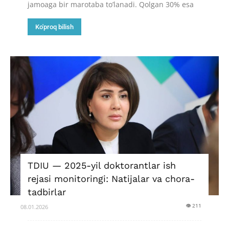
jamoaga bir marotaba to’lanadi. Qolgan 30% esa
Ko'proq bilish
TDIU — 2025-yil doktorantlar ish
rejasi monitoringi: Natijalar va chora-
tadbirlar
👁 211
08.01.2026