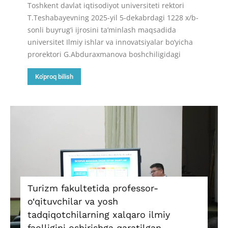
Toshkent davlat iqtisodiyot universiteti rektori
T.Teshabayevning 2025-yil 5-dekabrdagi 1228 x/b-
sonli buyrug‘i ijrosini ta’minlash maqsadida
universitet Ilmiy ishlar va innovatsiyalar bo‘yicha
prorektori G.Abduraxmanova boshchiligidagi
Ko'proq bilish
Turizm fakultetida professor-
o‘qituvchilar va yosh
tadqiqotchilarning xalqaro ilmiy
faolligini oshirishga qaratilgan