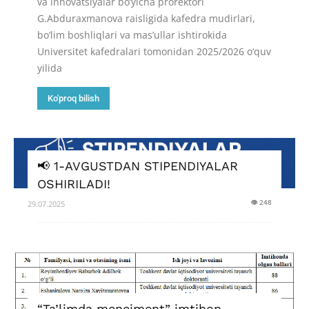
va innovatsiyalar bo‘yicha prorektori
G.Abduraxmanova raisligida kafedra mudirlari,
bo‘lim boshliqlari va mas’ullar ishtirokida
Universitet kafedralari tomonidan 2025/2026 o‘quv
yilida
Ko'proq bilish
📢 1-AVGUSTDAN STIPENDIYALAR
OSHIRILADI!
👁 248
29.07.2025
“Ta’limda menejment” imtihon