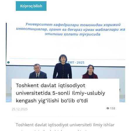
Ko'proq bilish
Toshkent davlat iqtisodiyot
universitetida 5-sonli Ilmiy-uslubiy
kengash yig‘ilishi bo‘lib o‘tdi
👁 158
25.12.2025
Toshkent davlat iqtisodiyot universiteti Ilmiy ishlar