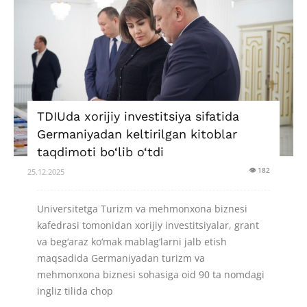
TDIUda xorijiy investitsiya sifatida
Germaniyadan keltirilgan kitoblar
taqdimoti bo‘lib o‘tdi
👁 182
25.12.2025
Universitetga Turizm va mehmonxona biznesi
kafedrasi tomonidan xorijiy investitsiyalar, grant
va beg‘araz ko‘mak mablag‘larni jalb etish
maqsadida Germaniyadan turizm va
mehmonxona biznesi sohasiga oid 90 ta nomdagi
ingliz tilida chop