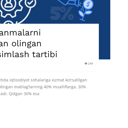
lanmalarni
dan olingan
imlash tartibi
👁 249
tida iqtisodiyot sohalariga xizmat ko’rsatilgan
n olingan mablag‘larning 40% mualliflarga, 30%
nadi. Qolgan 30% esa