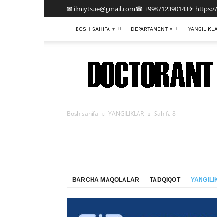
✉ ilmiytsue@gmail.com
☎ +998712390143
✈ https:/
BOSH SAHIFA
DEPARTAMENT
YANGILIKL
▾
▾
TDIU
Bosh sahifa
YANGILIKLAR
Sahifa 8
BARCHA MAQOLALAR
TADQIQOT
YANGILI