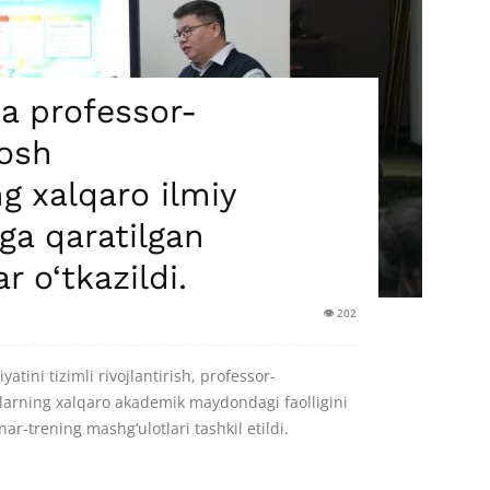
da professor-
yosh
g xalqaro ilmiy
hga qaratilgan
r o‘tkazildi.
👁 202
yatini tizimli rivojlantirish, professor-
larning xalqaro akademik maydondagi faolligini
r-trening mashg‘ulotlari tashkil etildi.