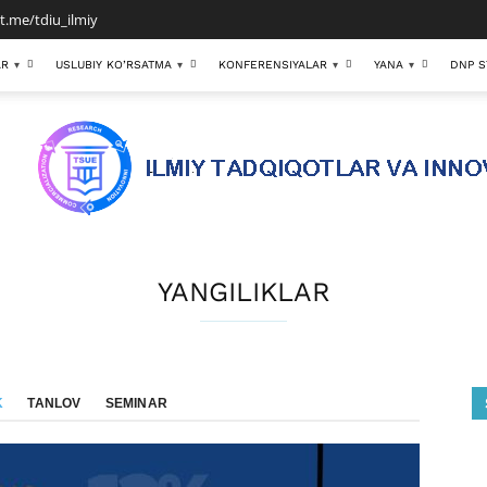
/t.me/tdiu_ilmiy
AR
USLUBIY KO’RSATMA
KONFERENSIYALAR
YANA
DNP S
▾
▾
▾
▾
YANGILIKLAR
K
TANLOV
SEMINAR