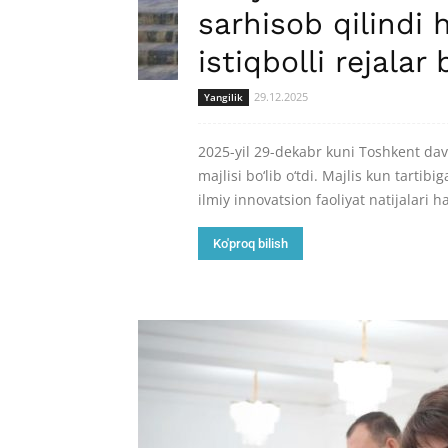
sarhisob qilindi
istiqbolli rejalar 
29.12.2025
Yangilik
2025-yil 29-dekabr kuni Toshkent dav
majlisi bo‘lib o‘tdi. Majlis kun tartib
ilmiy innovatsion faoliyat natijalari 
Ko'proq bilish