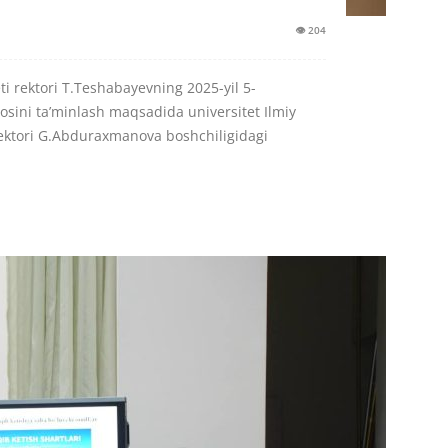
👁 204
ti rektori T.Teshabayevning 2025-yil 5-
rosini ta’minlash maqsadida universitet Ilmiy
orektori G.Abduraxmanova boshchiligidagi