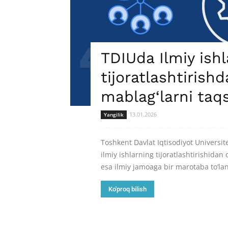
TDIUda Ilmiy ish
tijoratlashtirish
mablag‘larni taqs
13.01.2026
Yangilik
Toshkent Davlat Iqtisodiyot Universite
ilmiy ishlarning tijoratlashtirishida
esa ilmiy jamoaga bir marotaba to’la
Ko'proq bilish