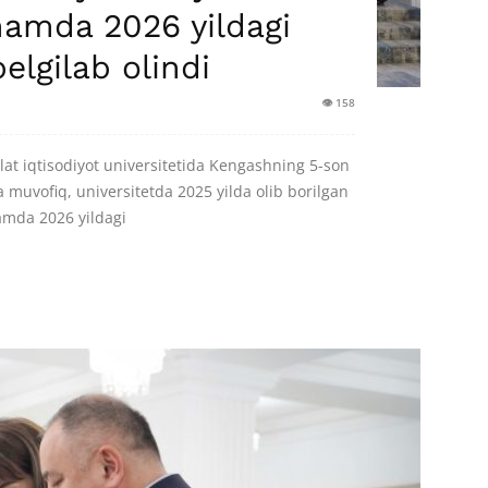
 hamda 2026 yildagi
belgilab olindi
👁 158
lat iqtisodiyot universitetida Kengashning 5-son
iga muvofiq, universitetda 2025 yilda olib borilgan
hamda 2026 yildagi