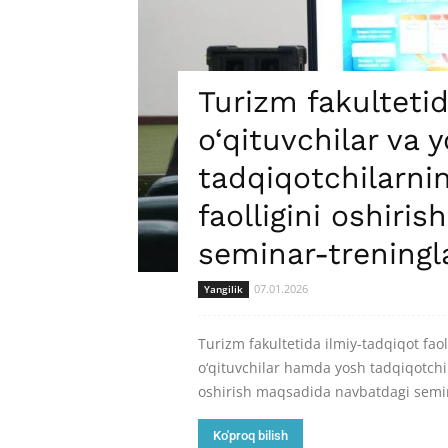
Turizm fakulteti
o‘qituvchilar va 
tadqiqotchilarnin
faolligini oshiris
seminar-treningla
07.01.2026
Yangilik
Turizm fakultetida ilmiy-tadqiqot faoli
o‘qituvchilar hamda yosh tadqiqotchi
oshirish maqsadida navbatdagi semina
Ko'proq bilish