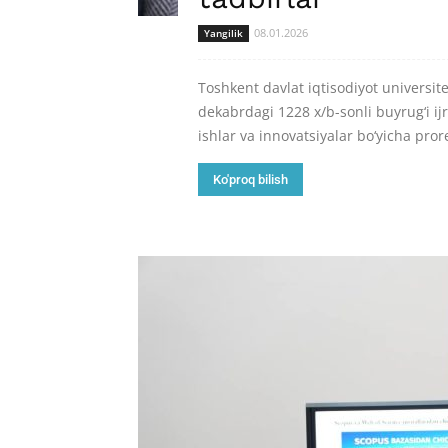
08.01.2026
Yangilik
Toshkent davlat iqtisodiyot universite
dekabrdagi 1228 x/b-sonli buyrug‘i ij
ishlar va innovatsiyalar bo‘yicha pr
Ko'proq bilish