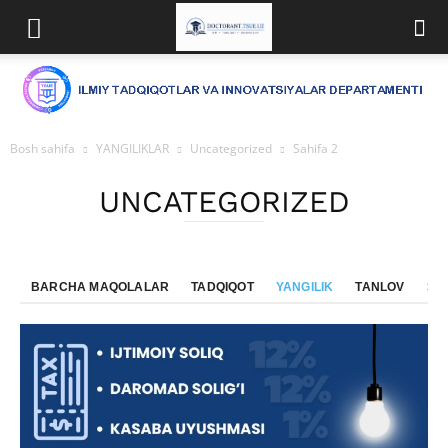
Bosh sahifa
YANGILIKLAR
Uncategorized
Sahifa 2
UNCATEGORIZED
BARCHA MAQOLALAR
TADQIQOT
YANGILIK
TANLOV
SE