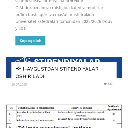
va innovatsiyalar bo‘yicha prorektori
G.Abduraxmanova raisligida kafedra mudirlari,
bo‘lim boshliqlari va mas’ullar ishtirokida
Universitet kafedralari tomonidan 2025/2026 o‘quv
yilida
Ko'proq bilish
📢 1-AVGUSTDAN STIPENDIYALAR
OSHIRILADI!
👁 236
29.07.2025
“Ta’limda menejment” imtihon