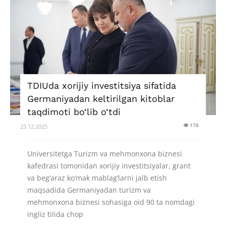
TDIUda xorijiy investitsiya sifatida
Germaniyadan keltirilgan kitoblar
taqdimoti bo‘lib o‘tdi
👁 178
25.12.2025
Universitetga Turizm va mehmonxona biznesi
kafedrasi tomonidan xorijiy investitsiyalar, grant
va beg‘araz ko‘mak mablag‘larni jalb etish
maqsadida Germaniyadan turizm va
mehmonxona biznesi sohasiga oid 90 ta nomdagi
ingliz tilida chop