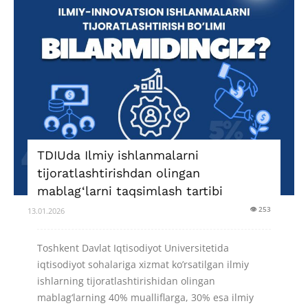
TDIUda Ilmiy ishlanmalarni
tijoratlashtirishdan olingan
mablag‘larni taqsimlash tartibi
👁 253
13.01.2026
Toshkent Davlat Iqtisodiyot Universitetida
iqtisodiyot sohalariga xizmat ko’rsatilgan ilmiy
ishlarning tijoratlashtirishidan olingan
mablag‘larning 40% mualliflarga, 30% esa ilmiy