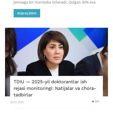
jamoaga bir marotaba to’lanadi. Qolgan 30% esa
Ko'proq bilish
TDIU — 2025-yil doktorantlar ish
rejasi monitoringi: Natijalar va chora-
tadbirlar
👁 207
08.01.2026