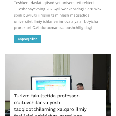
Toshkent davlat iqtisodiyot universiteti rektori
T.Teshabayevning 2025-yil 5-dekabrdagi 1228 x/b-
sonli buyrug‘i ijrosini ta’minlash maqsadida
universitet Ilmiy ishlar va innovatsiyalar bo‘yicha
prorektori G.Abduraxmanova boshchiligidagi
Ko'proq bilish
Turizm fakultetida professor-
o‘qituvchilar va yosh
tadqiqotchilarning xalqaro ilmiy
faolligini oshirishga qaratilgan