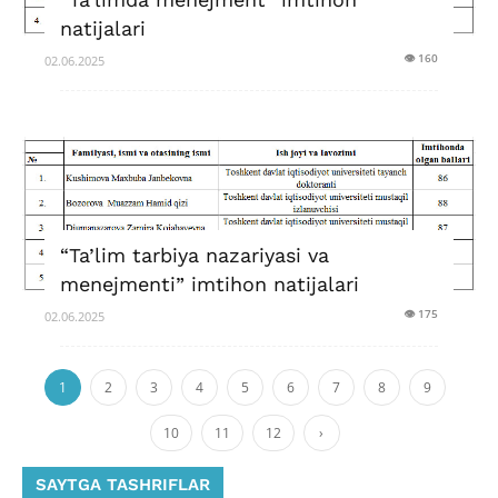
natijalari
👁 160
02.06.2025
“Ta’lim tarbiya nazariyasi va
menejmenti” imtihon natijalari
👁 175
02.06.2025
1
2
3
4
5
6
7
8
9
10
11
12
›
SAYTGA TASHRIFLAR