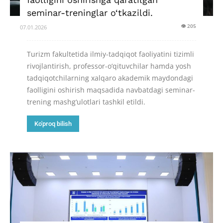
seminar-treninglar o‘tkazildi.
👁 205
07.01.2026
Turizm fakultetida ilmiy-tadqiqot faoliyatini tizimli
rivojlantirish, professor-o‘qituvchilar hamda yosh
tadqiqotchilarning xalqaro akademik maydondagi
faolligini oshirish maqsadida navbatdagi seminar-
trening mashg‘ulotlari tashkil etildi.
Ko'proq bilish