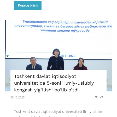
Ko'proq bilish
Toshkent davlat iqtisodiyot
universitetida 5-sonli Ilmiy-uslubiy
kengash yig‘ilishi bo‘lib o‘tdi
👁 150
25.12.2025
Toshkent davlat iqtisodiyot universiteti Ilmiy ishlar