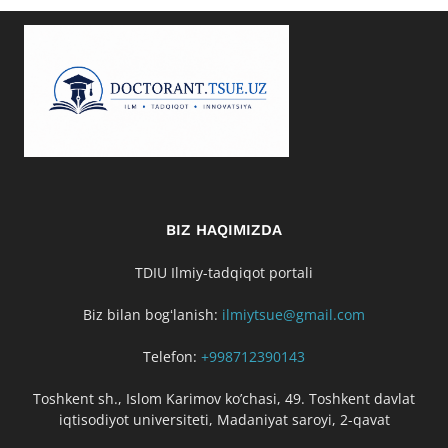
BIZ HAQIMIZDA
TDIU Ilmiy-tadqiqot portali
Biz bilan bogʻlanish:
ilmiytsue@gmail.com
Telefon:
+998712390143
Toshkent sh., Islom Karimov ko’chasi, 49. Toshkent davlat
iqtisodiyot universiteti, Madaniyat saroyi, 2-qavat