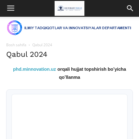
Bosh sahifa
Qabul 2024
Qabul 2024
phd.minnovation.uz
orqali hujjat topshirish bo’yicha
qo’llanma