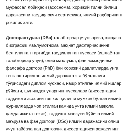
муфассал лойиҳаси (асоснома), хорижий тилни билиш
даражасини тасдиқловчи сертификат, илмий раҳбарининг
розилик хати.
Докторантурага (DSc)
талабгорлар учун: ариза, қисқача
биографик маълумотнома, меҳнат дафтарчасининг
белгиланган тартибда тасдиқланган нусхаси (ишлаётган
талабгорлар учун), олий маълумот, фан номзоди ёки
фалсафа доктори (PhD) ёки хорижий давлатларда унга
тенглаштирилган илмий даражага эга бўлганлиги
тўғрисидаги диплом нусхаси, нашр этилган илмий ишлар
рўйхати, шунингдек уларнинг нусхалари
(диссертация
тадқиқоти асосини ташкил қилиши мумкин бўлган илмий
журналларда чоп этилган камида учта илмий мақола
ҳамда иккита тезис), тадқиқот мавзуси бўйича илмий
маъруза ва фан доктори (DSc) илмий даражасини олиш
учун тайёрланган докторлик диссертацияси режасининг