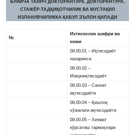
БЎЙИЧА ТАЯНЧ ДОКТОРАНТУРА, ДОКТОРАНТУРА,
СТАЖЁР-ТАДҚИҚОТЧИЛИК ВА МУСТАҚИЛ
ИЗЛАНУВЧИЛИККА ҚАБУЛ ЭЪЛОН ҚИЛАДИ
Ихтисослик шифри ва
№
номи
08.00.01 – Иқтисодиёт
назарияси
08.00.02 –
Макроиқтисодиёт
08.00.03 – Саноат
иқтисодиёти
08.00.04 – Қишлоқ
хўжалиги иқтисодиёти
08.00.05 – Хизмат
кўрсатиш тармоқлари