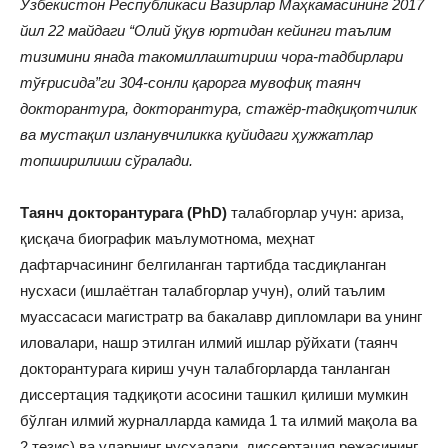
Ўзбекистон Республикаси Вазирлар Маҳкамасининг 2017
йил 22 майдаги “Олий ўқув юртидан кейинги таълим
тизимини янада такомиллаштириш чора-тадбирлари
тўғрисида”ги 304-сонли қарорга мувофиқ таянч
докторантура, докторантура, стажёр-тадқиқотчилик
ва мустақил изланувчиликка қуйидаги ҳужжатлар
топширилиши сўралади.
Таянч докторантурага (PhD)
талабгорлар учун: ариза,
қисқача биографик маълумотнома, меҳнат
дафтарчасининг белгиланган тартибда тасдиқланган
нусхаси (ишлаётган талабгорлар учун), олий таълим
муассасаси магистратр ва бакалавр дипломлари ва унинг
иловалари, нашр этилган илмий ишлар рўйхати (таянч
докторантурага кириш учун талабгорларда танланган
диссертация тадқиқоти асосини ташкил қилиши мумкин
бўлган илмий журналларда камида 1 та илмий мақола ва
2 тезис) ва уларнинг нусхалари, диссертация режасининг