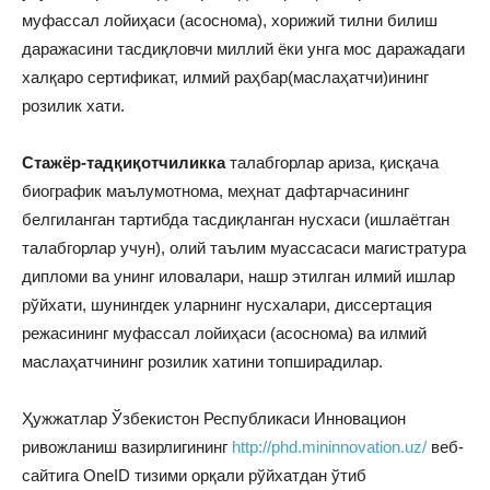
муфассал лойиҳаси (асоснома), хорижий тилни билиш
даражасини тасдиқловчи миллий ёки унга мос даражадаги
халқаро сертификат, илмий раҳбар(маслаҳатчи)ининг
розилик хати.
Стажёр-тадқиқотчиликка
талабгорлар ариза, қисқача
биографик маълумотнома, меҳнат дафтарчасининг
белгиланган тартибда тасдиқланган нусхаси (ишлаётган
талабгорлар учун), олий таълим муассасаси магистратура
дипломи ва унинг иловалари, нашр этилган илмий ишлар
рўйхати, шунингдек уларнинг нусхалари, диссертация
режасининг муфассал лойиҳаси (асоснома) ва илмий
маслаҳатчининг розилик хатини топширадилар.
Ҳужжатлар Ўзбекистон Республикаси Инновацион
ривожланиш вазирлигининг
http://phd.mininnovation.uz/
веб-
сайтига OneID тизими орқали рўйхатдан ўтиб