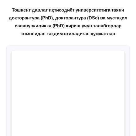
Тошкент давлат иқтисодиёт университетига таянч
докторантура (PhD), докторантура (DSc) ва мустақил
изланувчиликка (PhD) кириш учун талабгорлар
томонидан тақдим этиладиган ҳужжатлар