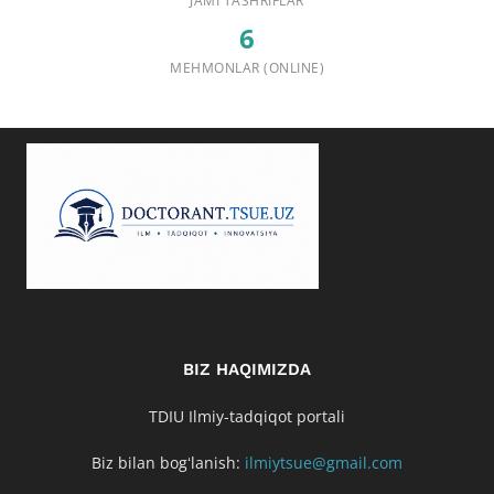
JAMI TASHRIFLAR
6
MEHMONLAR (ONLINE)
BIZ HAQIMIZDA
TDIU Ilmiy-tadqiqot portali
Biz bilan bogʻlanish:
ilmiytsue@gmail.com