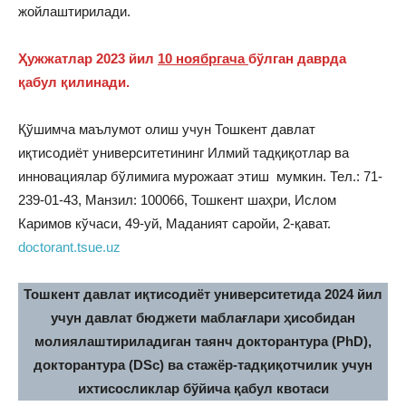
жойлаштирилади.
Ҳужжатлар 2023 йил
10 ноябргача
бўлган даврда
қабул қилинади.
Қўшимча маълумот олиш учун Тошкент давлат
иқтисодиёт университетининг Илмий тадқиқотлар ва
инновациялар бўлимига мурожаат этиш мумкин. Тел.: 71-
239-01-43, Манзил: 100066, Тошкент шаҳри, Ислом
Каримов кўчаси, 49-уй, Маданият саройи, 2-қават.
doctorant.tsue.uz
Тошкент давлат иқтисодиёт университетида 2024 йил
учун давлат бюджети маблағлари ҳисобидан
молиялаштириладиган таянч докторантура (PhD),
докторантура (DSc) ва стажёр-тадқиқотчилик учун
ихтисосликлар бўйича қабул квотаси