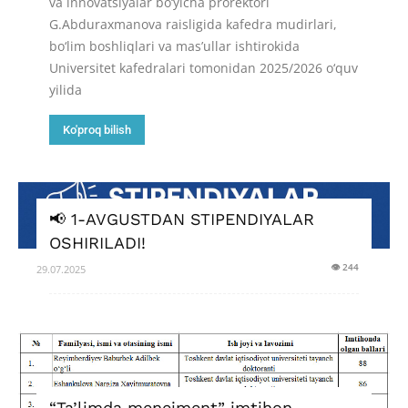
va innovatsiyalar bo‘yicha prorektori
G.Abduraxmanova raisligida kafedra mudirlari,
bo‘lim boshliqlari va mas’ullar ishtirokida
Universitet kafedralari tomonidan 2025/2026 o‘quv
yilida
Ko'proq bilish
📢 1-AVGUSTDAN STIPENDIYALAR
OSHIRILADI!
👁 244
29.07.2025
“Ta’limda menejment” imtihon