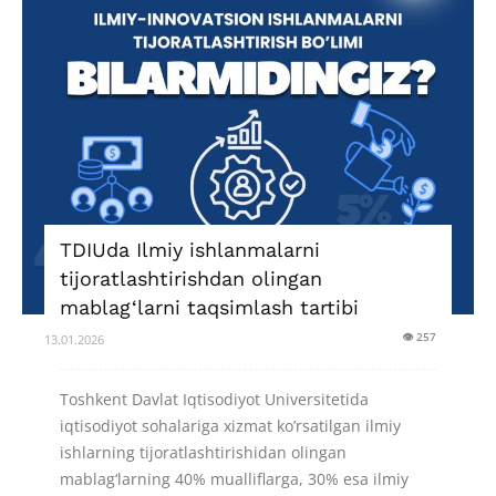
TDIUda Ilmiy ishlanmalarni
tijoratlashtirishdan olingan
mablag‘larni taqsimlash tartibi
👁 257
13.01.2026
Toshkent Davlat Iqtisodiyot Universitetida
iqtisodiyot sohalariga xizmat ko’rsatilgan ilmiy
ishlarning tijoratlashtirishidan olingan
mablag‘larning 40% mualliflarga, 30% esa ilmiy