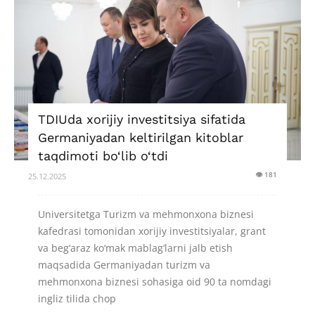
TDIUda xorijiy investitsiya sifatida
Germaniyadan keltirilgan kitoblar
taqdimoti bo‘lib o‘tdi
👁 181
25.12.2025
Universitetga Turizm va mehmonxona biznesi
kafedrasi tomonidan xorijiy investitsiyalar, grant
va beg‘araz ko‘mak mablag‘larni jalb etish
maqsadida Germaniyadan turizm va
mehmonxona biznesi sohasiga oid 90 ta nomdagi
ingliz tilida chop