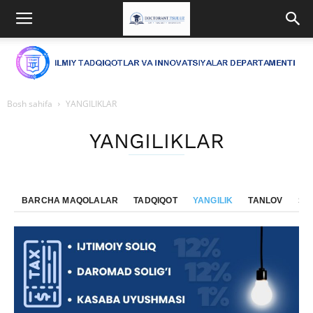
Bosh sahifa
YANGILIKLAR
YANGILIKLAR
BARCHA MAQOLALAR
TADQIQOT
YANGILIK
TANLOV
SE