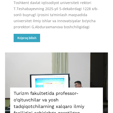
Toshkent davlat iqtisodiyot universiteti rektori
T.Teshabayevning 2025-yil 5-dekabrdagi 1228 x/b-
sonli buyrug‘i ijrosini ta’minlash maqsadida
universitet Ilmiy ishlar va innovatsiyalar bo‘yicha
prorektori G.Abduraxmanova boshchiligidagi
Ko'proq bilish
Turizm fakultetida professor-
o‘qituvchilar va yosh
tadqiqotchilarning xalqaro ilmiy
faolligini oshirishga qaratilgan