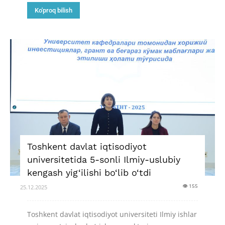
Ko'proq bilish
Toshkent davlat iqtisodiyot
universitetida 5-sonli Ilmiy-uslubiy
kengash yig‘ilishi bo‘lib o‘tdi
👁 155
25.12.2025
Toshkent davlat iqtisodiyot universiteti Ilmiy ishlar