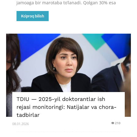
jamoaga bir marotaba to’lanadi. Qolgan 30% esa
Ko'proq bilish
TDIU — 2025-yil doktorantlar ish
rejasi monitoringi: Natijalar va chora-
tadbirlar
👁 210
08.01.2026