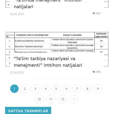
natijalari
👁 163
02.06.2025
“Ta’lim tarbiya nazariyasi va
menejmenti” imtihon natijalari
👁 178
02.06.2025
1
2
3
4
5
6
7
8
9
10
11
12
›
SAYTGA TASHRIFLAR