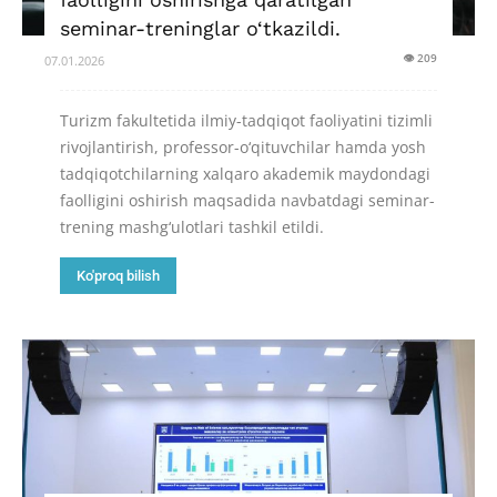
seminar-treninglar o‘tkazildi.
👁 209
07.01.2026
Turizm fakultetida ilmiy-tadqiqot faoliyatini tizimli
rivojlantirish, professor-o‘qituvchilar hamda yosh
tadqiqotchilarning xalqaro akademik maydondagi
faolligini oshirish maqsadida navbatdagi seminar-
trening mashg‘ulotlari tashkil etildi.
Ko'proq bilish