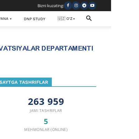
Bizni kuzating:
YANA
🇺🇿 O'Z
DNP STUDY
▾
▾
SAYTGA TASHRIFLAR
263 959
JAMI TASHRIFLAR
5
MEHMONLAR (ONLINE)