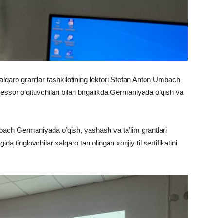
lqaro grantlar tashkilotining lektori Stefan Anton Umbach
fessor o’qituvchilari bilan birgalikda Germaniyada o’qish va
ach Germaniyada o’qish, yashash va ta’lim grantlari
a tinglovchilar xalqaro tan olingan xorijiy til sertifikatini