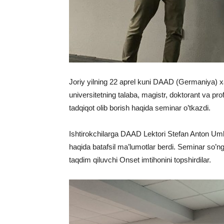
Joriy yilning 22 aprel kuni DAAD (Germaniya) xa
universitetning talaba, magistr, doktorant va pro
tadqiqot olib borish haqida seminar o’tkazdi.
Ishtirokchilarga DAAD Lektori Stefan Anton Umb
haqida batafsil ma’lumotlar berdi. Seminar so’nggid
taqdim qiluvchi Onset imtihonini topshirdilar.