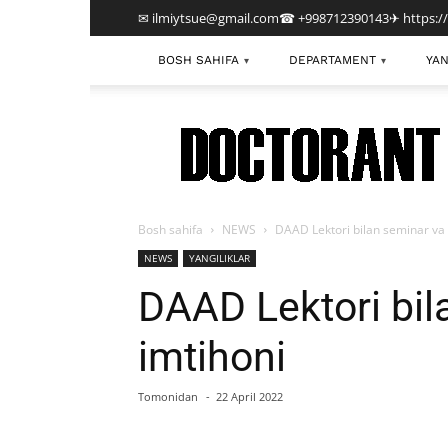
✉ ilmiytsue@gmail.com
☎ +998712390143
✈ https:/
BOSH SAHIFA
DEPARTAMENT
YAN
▾
▾
TDIU
Bosh sahifa
NEWS
DAAD Lektori bilan seminar va
NEWS
YANGILIKLAR
DAAD Lektori bil
imtihoni
Tomonidan
-
22 April 2022
Facebook
Twitter
E