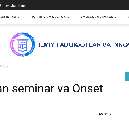
/t.me/tdiu_ilmiy
GILIKLAR
USLUBIY KO’RSATMA
KONFERENSIYALAR
▾
▾
▾
 Onset imtihoni
an seminar va Onset
3277
mail
Print
Telegram