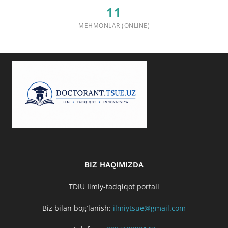
11
MEHMONLAR (ONLINE)
BIZ HAQIMIZDA
TDIU Ilmiy-tadqiqot portali
Biz bilan bogʻlanish:
ilmiytsue@gmail.com