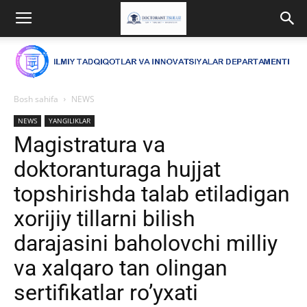
Bosh sahifa
NEWS
NEWS
YANGILIKLAR
Magistratura va
doktoranturaga hujjat
topshirishda talab etiladigan
xorijiy tillarni bilish
darajasini baholovchi milliy
va xalqaro tan olingan
sertifikatlar ro’yxati