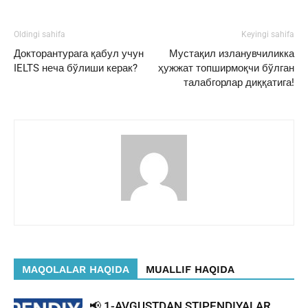
Oldingi sahifa
Keyingi sahifa
Докторантурага қабул учун
Мустақил изланувчиликка
IELTS неча бўлиши керак?
ҳужжат топширмоқчи бўлган
талабгорлар диққатига!
MAQOLALAR HAQIDA
MUALLIF HAQIDA
📢 1-AVGUSTDAN STIPENDIYALAR