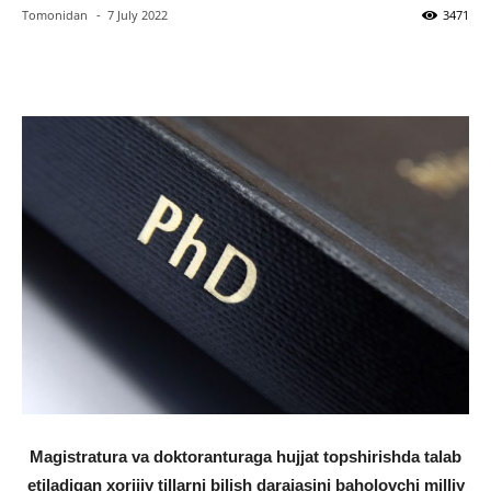
Tomonidan
-
7 July 2022
3471
Facebook
Twitter
WhatsApp
Magistratura va doktoranturaga hujjat topshirishda talab
etiladigan xorijiy tillarni bilish darajasini baholovchi milliy