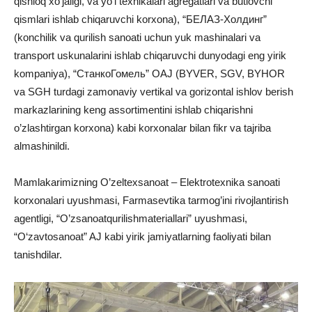
qishloq xo’jaligi, va yo’l texnikalari agregatlari va butlovchi
qismlari ishlab chiqaruvchi korxona), “БЕЛАЗ-Холдинг”
(konchilik va qurilish sanoati uchun yuk mashinalari va
transport uskunalarini ishlab chiqaruvchi dunyodagi eng yirik
kompaniya), “СтанкоГомель” OAJ (BYVER, SGV, BYHOR
va SGH turdagi zamonaviy vertikal va gorizontal ishlov berish
markazlarining keng assortimentini ishlab chiqarishni
o’zlashtirgan korxona) kabi korxonalar bilan fikr va tajriba
almashinildi.
Mamlakarimizning O’zeltexsanoat – Elektrotexnika sanoati
korxonalari uyushmasi, Farmasevtika tarmog’ini rivojlantirish
agentligi, “O’zsanoatqurilishmateriallari” uyushmasi,
“O‘zavtosanoat” AJ kabi yirik jamiyatlarning faoliyati bilan
tanishdilar.