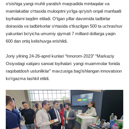
o‘sishiga yangi muhit yaratish maqsadida mintaqalar va
mamlakatlar o‘rtasida muloqotni yo‘lga qo‘yish orqali manfaatli
loyihalarni taqdim etiladi. O‘tgan yillar davomida tadbirlar
doirasida va tadbirkorlar o‘rtasida o‘tkazilgan 500 ta uchrashuv
yakunlari bo‘yicha umumiy qiymati 7 milliard dollarga yaqin
600 dan ortiq kelishuvga erishildi.
Joriy yilning 24-26-aprel kunlari “Innorom-2023” “Markaziy
Osiyodagi xalqaro sanoat loyihalari: yangi muammolar fonida
raqobatdosh ustunliklar” mavzusiga bag’ishlangan innovatsion
ko’rgazma tashkil etildi.