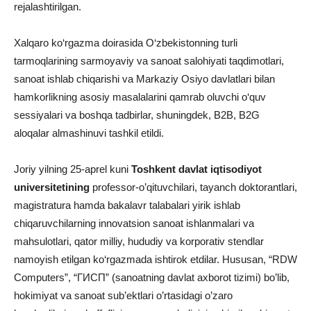
rejalashtirilgan.
Xalqaro ko‘rgazma doirasida O‘zbekistonning turli
tarmoqlarining sarmoyaviy va sanoat salohiyati taqdimotlari,
sanoat ishlab chiqarishi va Markaziy Osiyo davlatlari bilan
hamkorlikning asosiy masalalarini qamrab oluvchi o‘quv
sessiyalari va boshqa tadbirlar, shuningdek, B2B, B2G
aloqalar almashinuvi tashkil etildi.
Joriy yilning 25-aprel kuni
Toshkent davlat iqtisodiyot
universitetining
professor-o’qituvchilari, tayanch doktorantlari,
magistratura hamda bakalavr talabalari yirik ishlab
chiqaruvchilarning innovatsion sanoat ishlanmalari va
mahsulotlari, qator milliy, hududiy va korporativ stendlar
namoyish etilgan ko‘rgazmada ishtirok etdilar. Hususan, “RDW
Computers”, “ГИСП” (sanoatning davlat axborot tizimi) bo’lib,
hokimiyat va sanoat sub’ektlari o’rtasidagi o’zaro