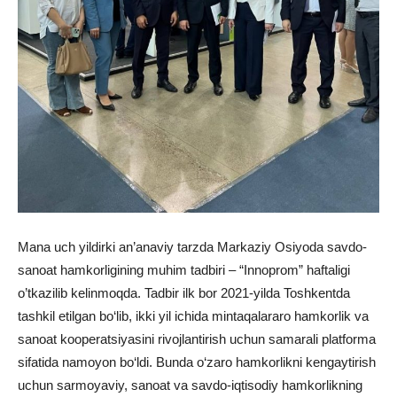
Mana uch yildirki an’anaviy tarzda Markaziy Osiyoda savdo-
sanoat hamkorligining muhim tadbiri – “Innoprom” haftaligi
o’tkazilib kelinmoqda. Tadbir ilk bor 2021-yilda Toshkentda
tashkil etilgan bo‘lib, ikki yil ichida mintaqalararo hamkorlik va
sanoat kooperatsiyasini rivojlantirish uchun samarali platforma
sifatida namoyon bo‘ldi. Bunda o‘zaro hamkorlikni kengaytirish
uchun sarmoyaviy, sanoat va savdo-iqtisodiy hamkorlikning