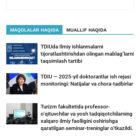
MAQOLALAR HAQIDA
MUALLIF HAQIDA
TDIUda Ilmiy ishlanmalarni
tijoratlashtirishdan olingan mablag‘larni
taqsimlash tartibi
TDIU — 2025-yil doktorantlar ish rejasi
monitoringi: Natijalar va chora-tadbirlar
Turizm fakultetida professor-
o‘qituvchilar va yosh tadqiqotchilarning
xalqaro ilmiy faolligini oshirishga
qaratilgan seminar-treninglar o‘tkazildi.