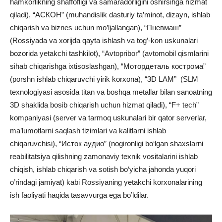
hamkorlikning shaffofligi va samaradorligini oshirsihga hizmat
qiladi), “АСКОН” (muhandislik dasturiy ta’minot, dizayn, ishlab
chiqarish va biznes uchun mo’ljallangan), “Пневмаш”
(Rossiyada va xorijda qayta ishlash va tog’-kon uskunalari
bozorida yetakchi tashkilot), “Avtopribor” (avtomobil qismlarini
sihab chiqarishga ixtisoslashgan), “Мотордеталь кострома”
(porshn ishlab chiqaruvchi yirik korxona), “3D LAM” (SLM
texnologiyasi asosida titan va boshqa metallar bilan sanoatning
3D shaklida bosib chiqarish uchun hizmat qiladi), “F+ tech”
kompaniyasi (server va tarmoq uskunalari bir qator serverlar,
ma’lumotlarni saqlash tizimlari va kalitlarni ishlab
chiqaruvchisi), “Исток аудио” (nogironligi bo‘lgan shaxslarni
reabilitatsiya qilishning zamonaviy texnik vositalarini ishlab
chiqish, ishlab chiqarish va sotish bo‘yicha jahonda yuqori
o’rindagi jamiyat) kabi Rossiyaning yetakchi korxonalarining
ish faoliyati haqida tasavvurga ega bo’ldilar.