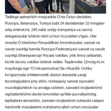
Tadbirga qatnashish maqsadida O’rta Osiyo davlatlari,
Rossiya, Belarusiya, Turkiya kabi 24 davlatlardan 10 mingdan
ortiq ishtirokchi, 240 nafar xorijiy kompaniya va rasmiy
delegatsiyalar ishtirok etish uchun ro‘yxatdan o‘tgan. Ular
orasida O’zbekiston Respublikasi Investitsiyalar, sanoat va
savdo vazirligi hamda Rossiya Federatsiyasi sanoat va savdo
vazirligi (Минпромторг Росии) vakillari, yirik firma rahbarlari,
kichik biznes vakillari ishtirok etdilar. Taqdimotlar 12ming kv.m
maydonga ega “O’zekspomarkaz”da o’tkazildi. Ushbu
ko’rgazmada ishbilarmonlik dasturi doirasida yangi
texnologiyalarni joriy etish, mintaqaviy sanoat siyosatini
muvofiqlashtirish va amalga oshirish, sanoatni rivojlantirishni
rag‘batlantirishni davlat tomonidan qo‘llab-quvvatlashning
tajribalarini almashish, sanoatni rivojlantirish sohasida xalqaro
hamkorlik masalalarini muhokama qilish uchun sessiyalar