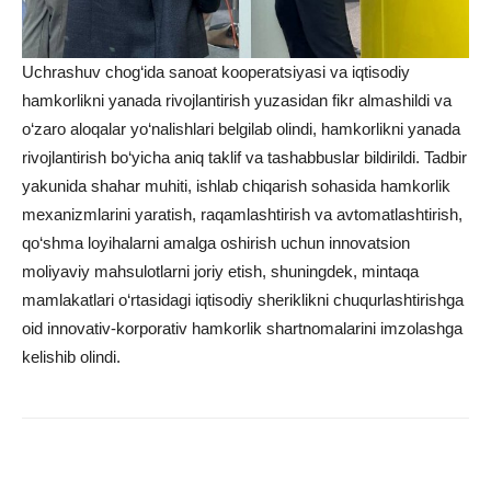
Uchrashuv chog‘ida sanoat kooperatsiyasi va iqtisodiy
hamkorlikni yanada rivojlantirish yuzasidan fikr almashildi va
o‘zaro aloqalar yo‘nalishlari belgilab olindi, hamkorlikni yanada
rivojlantirish bo‘yicha aniq taklif va tashabbuslar bildirildi. Tadbir
yakunida shahar muhiti, ishlab chiqarish sohasida hamkorlik
mexanizmlarini yaratish, raqamlashtirish va avtomatlashtirish,
qo‘shma loyihalarni amalga oshirish uchun innovatsion
moliyaviy mahsulotlarni joriy etish, shuningdek, mintaqa
mamlakatlari o‘rtasidagi iqtisodiy sheriklikni chuqurlashtirishga
oid innovativ-korporativ hamkorlik shartnomalarini imzolashga
kelishib olindi.