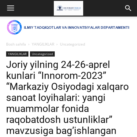
Bosh sahifa
YANGILIKLAR
Uncategorized
YANGILIKLAR
Uncategorized
Joriy yilning 24-26-aprel
kunlari “Innorom-2023”
“Markaziy Osiyodagi xalqaro
sanoat loyihalari: yangi
muammolar fonida
raqobatdosh ustunliklar”
mavzusiga bag’ishlangan