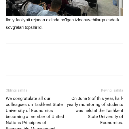
Ilmiy faoliyati rejadan oldinda bo’lgan izlnanuvchilarga esdalik
sovg’alari topshirildi.
Facebook
Twitter
WhatsApp
Oldingi sahifa
Keyingi sahifa
We congratulate all our
On June 8 of this year, half-
colleagues on Tashkent State
yearly monitoring of students
University of Economics
was held at the Tashkent
becoming a member of United
State University of
Nations Principles of
Economics.
Responsible Management