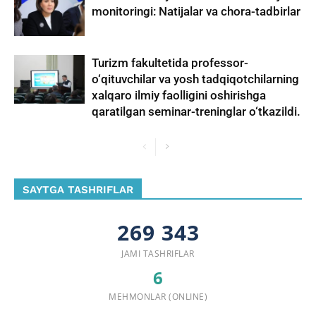
monitoringi: Natijalar va chora-tadbirlar
Turizm fakultetida professor-
o‘qituvchilar va yosh tadqiqotchilarning
xalqaro ilmiy faolligini oshirishga
qaratilgan seminar-treninglar o‘tkazildi.
SAYTGA TASHRIFLAR
269 343
JAMI TASHRIFLAR
6
MEHMONLAR (ONLINE)