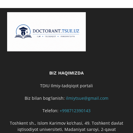
BIZ HAQIMIZDA
TDIU Ilmiy-tadqiqot portali
Biz bilan bogʻlanish:
ilmiytsue@gmail.com
Telefon:
+998712390143
Toshkent sh., Islom Karimov ko’chasi, 49. Toshkent davlat
iqtisodiyot universiteti, Madaniyat saroyi, 2-qavat