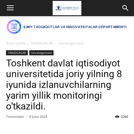
Bosh sahifa
YANGILIKLAR
Uncategorized
YANGILIKLAR
Uncategorized
Toshkent davlat iqtisodiyot
universitetida joriy yilning 8
iyunida izlanuvchilarning
yarim yillik monitoringi
o’tkazildi.
Tomonidan
-
8 June 2023
2260
Facebook
Twitter
WhatsApp