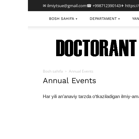
✉ ilmiytsue@gmail.com
☎ +998712390143
✈ https:/
BOSH SAHIFA
DEPARTAMENT
YAN
▾
▾
TDIU
Bosh sahifa
Annual Events
Annual Events
Har yili an’anaviy tarzda o‘tkaziladigan ilmiy-am