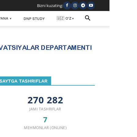
Bizni kuzating:
YANA
🇺🇿 O'Z
DNP STUDY
▾
▾
SAYTGA TASHRIFLAR
270 282
JAMI TASHRIFLAR
7
MEHMONLAR (ONLINE)