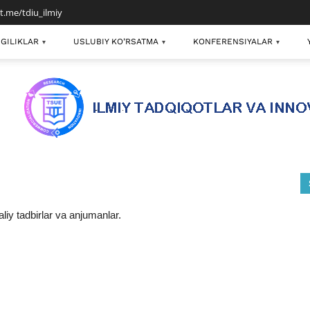
/t.me/tdiu_ilmiy
GILIKLAR
USLUBIY KO’RSATMA
KONFERENSIYALAR
▾
▾
▾
aliy tadbirlar va anjumanlar.