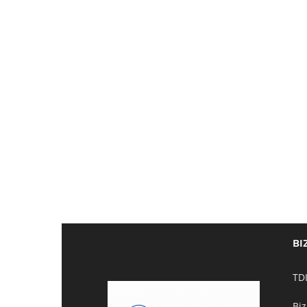
BI
TDI
Biz