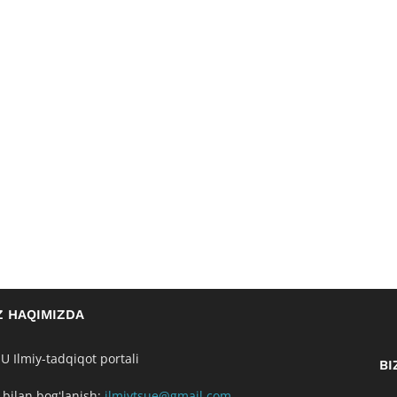
Z HAQIMIZDA
U Ilmiy-tadqiqot portali
BI
 bilan bogʻlanish:
ilmiytsue@gmail.com