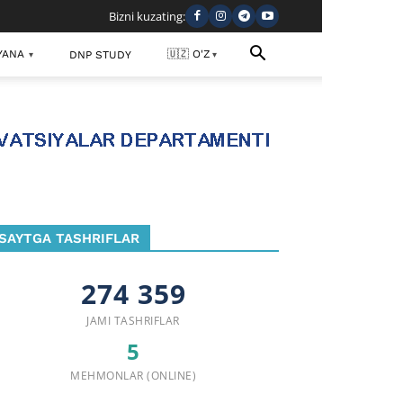
Bizni kuzating:
YANA
🇺🇿 O'Z
DNP STUDY
▾
▾
SAYTGA TASHRIFLAR
274 359
JAMI TASHRIFLAR
5
MEHMONLAR (ONLINE)