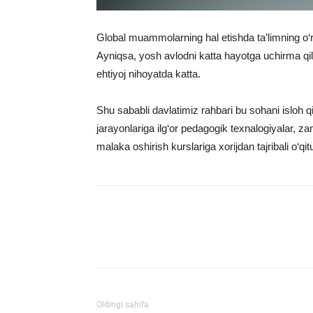
Global muammolarning hal etishda ta’limning o‘r
Ayniqsa, yosh avlodni katta hayotga uchirma qil
ehtiyoj nihoyatda katta.
Shu sababli davlatimiz rahbari bu sohani isloh q
jarayonlariga ilg‘or pedagogik texnalogiyalar, zam
malaka oshirish kurslariga xorijdan tajribali o‘qitu
Facebook
Twitter
E
Oldingi sahifa