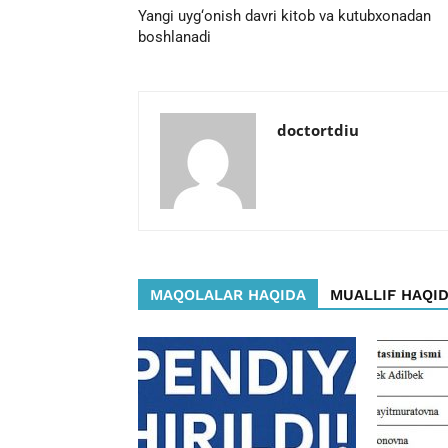
Yangi uyg‘onish davri kitob va kutubxonadan
boshlanadi
doctortdiu
MAQOLALAR HAQIDA
MUALLIF HAQI