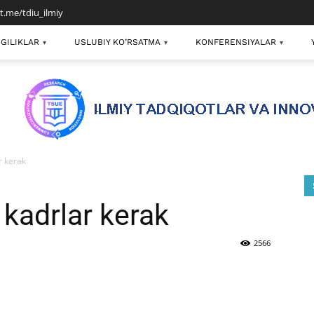
/t.me/tdiu_ilmiy
GILIKLAR
USLUBIY KO’RSATMA
KONFERENSIYALAR
▾
▾
▾
r kerak
kadrlar kerak
2566
mail
Print
Telegram