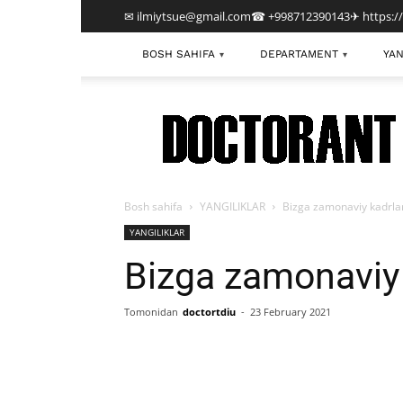
✉ ilmiytsue@gmail.com
☎ +998712390143
✈ https:/
BOSH SAHIFA
DEPARTAMENT
YAN
▾
▾
TDIU
Bosh sahifa
YANGILIKLAR
Bizga zamonaviy kadrla
YANGILIKLAR
Bizga zamonaviy 
Tomonidan
doctortdiu
-
23 February 2021
Facebook
Twitter
E