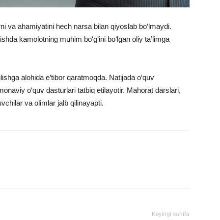
ni va ahamiyatini hech narsa bilan qiyoslab bo‘lmaydi.
ishda kamolotning muhim bo‘g‘ini bo‘lgan oliy ta’limga
ilishga alohida e’tibor qaratmoqda. Natijada o‘quv
onaviy o‘quv dasturlari tatbiq etilayotir. Mahorat darslari,
vchilar va olimlar jalb qilinayapti.
mail
Print
Telegram
Keyingi sahifa