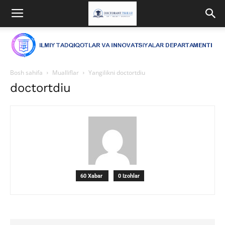
Bosh sahifa
Mualliflar
Yangilikni doctortdiu
doctortdiu
60 Xabar
0 Izohlar