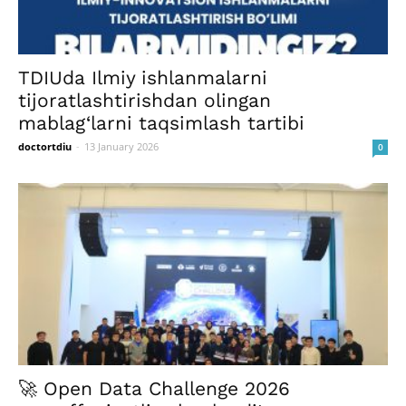
TDIUda Ilmiy ishlanmalarni
tijoratlashtirishdan olingan
mablag‘larni taqsimlash tartibi
doctortdiu
-
13 January 2026
0
🚀 Open Data Challenge 2026