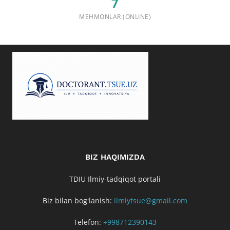
7
MEHMONLAR (ONLINE)
BIZ HAQIMIZDA
TDIU Ilmiy-tadqiqot portali
Biz bilan bogʻlanish:
ilmiytsue@gmail.com
Telefon:
+998712390143