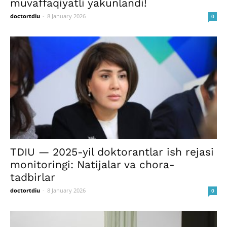
muvaffaqiyatli yakunlandi!
doctortdiu
-
8 January 2026
0
TDIU — 2025-yil doktorantlar ish rejasi
monitoringi: Natijalar va chora-
tadbirlar
doctortdiu
-
8 January 2026
0