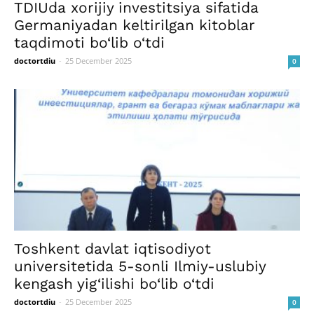
TDIUda xorijiy investitsiya sifatida
Germaniyadan keltirilgan kitoblar
taqdimoti bo‘lib o‘tdi
doctortdiu
-
25 December 2025
0
Toshkent davlat iqtisodiyot
universitetida 5-sonli Ilmiy-uslubiy
kengash yig‘ilishi bo‘lib o‘tdi
doctortdiu
-
25 December 2025
0