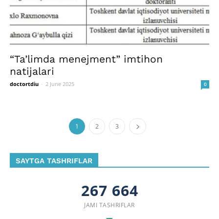
“Ta’limda menejment” imtihon
natijalari
doctortdiu
-
2 June 2025
0
1
2
3
SAYTGA TASHRIFLAR
267 664
JAMI TASHRIFLAR