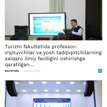
Turizm fakultetida professor-
o‘qituvchilar va yosh tadqiqotchilarning
xalqaro ilmiy faolligini oshirishga
qaratilgan...
doctortdiu
-
7 January 2026
0