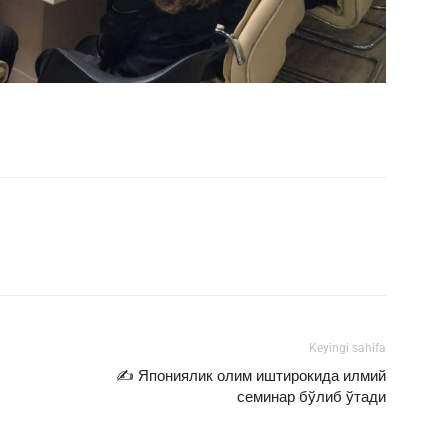
mail
Print
Telegram
Keyingi sahifa
✍️ Япониялик олим иштирокида илмий
семинар бўлиб ўтади