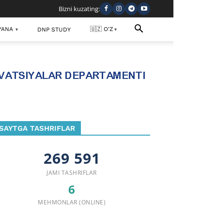
Bizni kuzating:
YANA
🇺🇿 O'Z
DNP STUDY
▾
▾
SAYTGA TASHRIFLAR
269 591
JAMI TASHRIFLAR
6
MEHMONLAR (ONLINE)