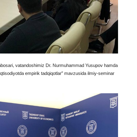
’rinbosari, vatandoshimiz Dr. Nurmuhammad Yusupov hamda
 iqtisodiyotda empirik tadqiqotlar” mavzusida ilmiy-seminar