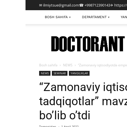
✉ ilmiytsue@gmail.com
☎ +998712390143
✈ https:/
BOSH SAHIFA
DEPARTAMENT
YAN
▾
▾
TDIU
Bosh sahifa
NEWS
“Zamonaviy iqtisodiyotda empiri
NEWS
SEMINAR
YANGILIKLAR
“Zamonaviy iqtis
tadqiqotlar” mav
bo’lib o’tdi
Tomonidan
-
1 April 2022