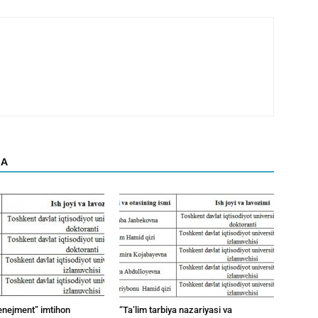
DA
enejment” imtihon
“Ta’lim tarbiya nazariyasi va