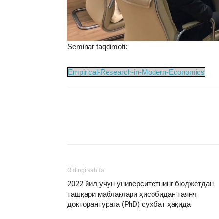
Seminar taqdimoti:
Empirical-Research-in-Modern-Economics
Facebook
Twitter
E
Oldingi sahifa
2022 йил учун университетнинг бюджетдан
ташқари маблағлари ҳисобидан таянч
докторантурага (PhD) суҳбат ҳақида