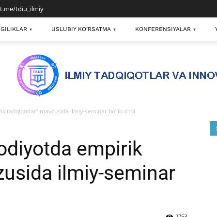
/t.me/tdiu_ilmiy
GILIKLAR
USLUBIY KO’RSATMA
KONFERENSIYALAR
▾
▾
▾
k tadqiqotlar” mavzusida ilmiy-seminar bo’lib o’tdi
odiyotda empirik
zusida ilmiy-seminar
2753