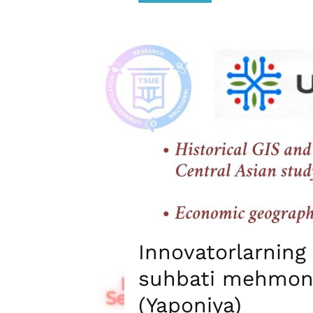
Innovatorlarning
suhbati mehmoni
(Yaponiya)