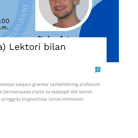
 Lektori bilan
0
maniya) xalqaro grantlar tashkilotining professori
a Germaniyada o'qish va tadqiqot olib borish
 so'nggida tinglovchilar Onset imtihonini