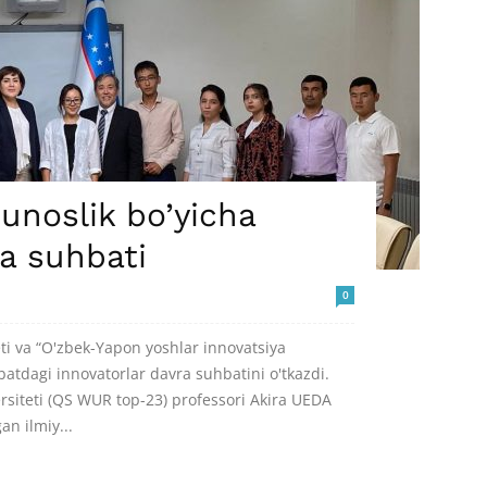
unoslik bo’yicha
ra suhbati
0
eti va “O'zbek-Yapon yoshlar innovatsiya
vbatdagi innovatorlar davra suhbatini o'tkazdi.
siteti (QS WUR top-23) professori Akira UEDA
an ilmiy...