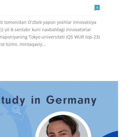
0
teti tomonidan O'zbek-yapon yoshlar innovatsiya
22-yil 8-sentabr kuni navbatdagi innovatorlar
 Yaponiyaning Tokyo universiteti (QS WUR top-23)
t tizimi, mintaqaviy...