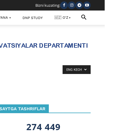
Bizni kuzating:
YANA
🇺🇿 O'Z
DNP STUDY
▾
▾
ENG KECH
SAYTGA TASHRIFLAR
274 449