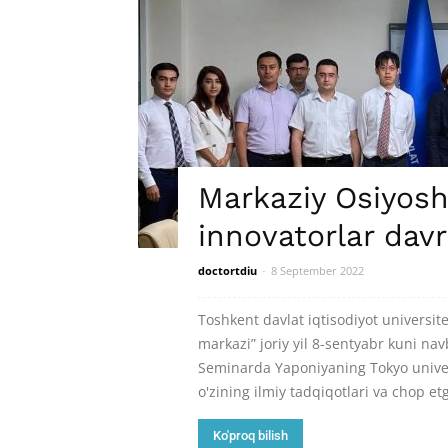
Markaziy Osiyosh
innovatorlar dav
doctortdiu
-
8 September 2022
Toshkent davlat iqtisodiyot universit
markazi” joriy yil 8-sentyabr kuni na
Seminarda Yaponiyaning Tokyo univer
o'zining ilmiy tadqiqotlari va chop etg
Ko'proq bilish