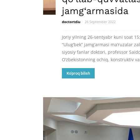
jamg‘armasida
doctortdiu
-
26 September 2022
Joriy yilning 26-sentyabr kuni soat 15
“Ulug‘bek” jamg‘armasi ma’ruzalar zal
siyosiy fanlar doktori, professor Said
O‘zbekistonning ochiq, konstruktiv va
Ko'proq bilish