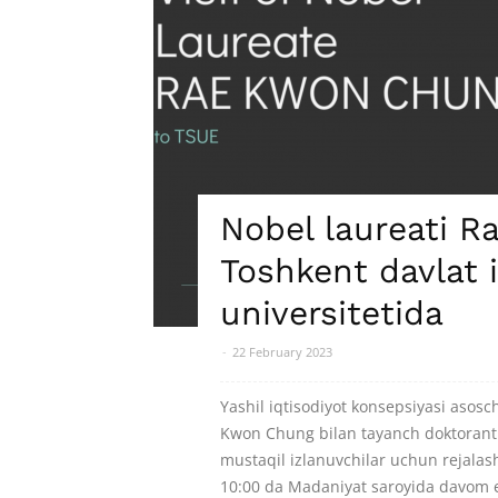
Nobel laureati 
Toshkent davlat i
universitetida
-
22 February 2023
Yashil iqtisodiyot konsepsiyasi asosch
Kwon Chung bilan tayanch doktorantl
mustaqil izlanuvchilar uchun rejalash
10:00 da Madaniyat saroyida davom 