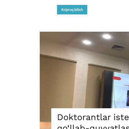
Ko'proq bilish
Doktorantlar iste
qo‘llab-quvvatla