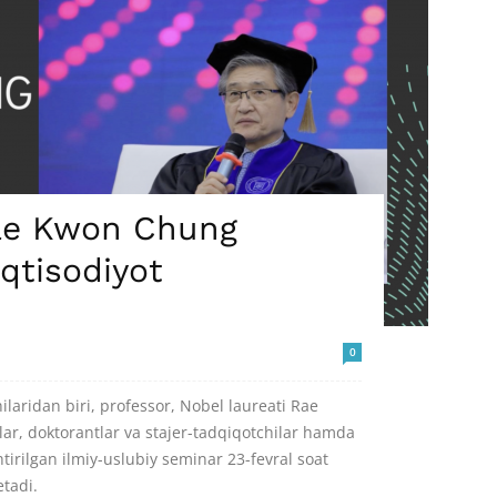
Rae Kwon Chung
qtisodiyot
0
ilaridan biri, professor, Nobel laureati Rae
ar, doktorantlar va stajer-tadqiqotchilar hamda
tirilgan ilmiy-uslubiy seminar 23-fevral soat
etadi.