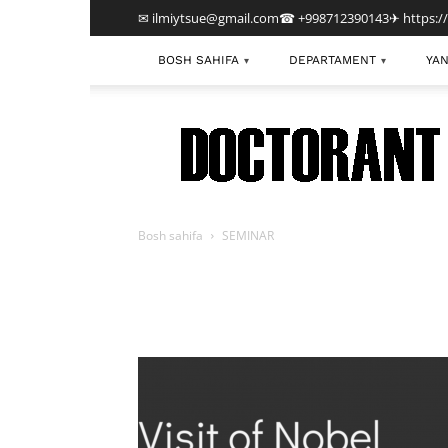
✉ ilmiytsue@gmail.com
☎ +998712390143
✈ https:/
BOSH SAHIFA
DEPARTAMENT
YAN
▾
▾
TDIU
Bosh sahifa
SEMINAR