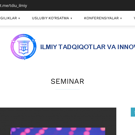
/t.me/tdiu_ilmiy
GILIKLAR
USLUBIY KO’RSATMA
KONFERENSIYALAR
▾
▾
▾
SEMINAR