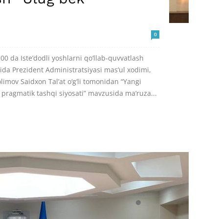
0
:00 da Iste’dodli yoshlarni qo‘llab-quvvatlash
ida Prezident Administratsiyasi mas’ul xodimi,
olimov Saidxon Tal’at o‘g‘li tomonidan “Yangi
 pragmatik tashqi siyosati” mavzusida ma’ruza...