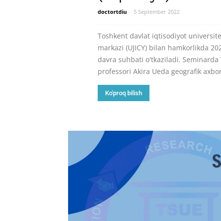
doctortdiu
-
5 September 2022
Toshkent davlat iqtisodiyot universi
markazi (UJICY) bilan hamkorlikda 20
davra suhbati o'tkaziladi. Seminarda
professori Akira Ueda geografik axboro
Ko'proq bilish