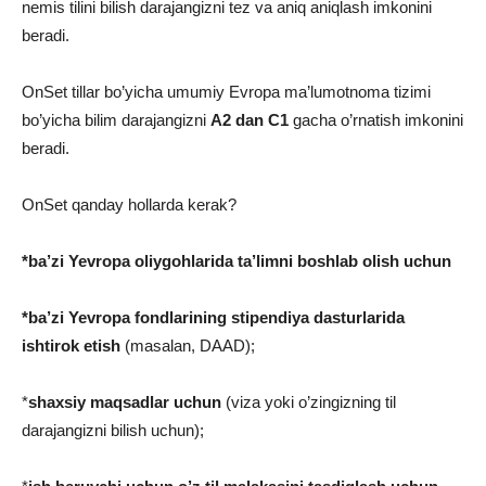
nemis tilini bilish darajangizni tez va aniq aniqlash imkonini
beradi.
OnSet tillar bo’yicha umumiy Evropa ma’lumotnoma tizimi
bo’yicha bilim darajangizni
A2 dan C1
gacha o’rnatish imkonini
beradi.
OnSet qanday hollarda kerak?
*ba’zi Yevropa oliygohlarida ta’limni boshlab olish uchun
*ba’zi Yevropa fondlarining stipendiya dasturlarida
ishtirok etish
(masalan, DAAD);
*
shaxsiy maqsadlar uchun
(viza yoki o’zingizning til
darajangizni bilish uchun);