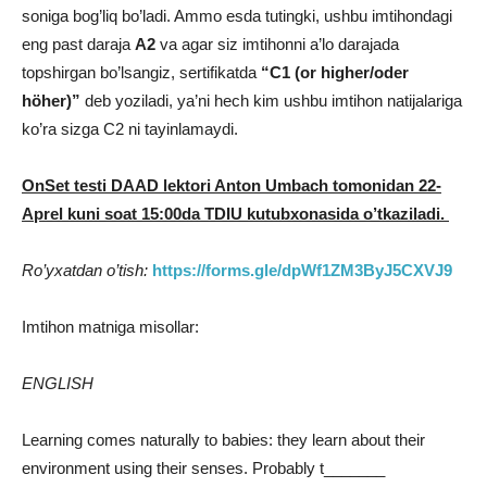
soniga bog’liq bo’ladi. Ammo esda tutingki, ushbu imtihondagi
eng past daraja
A2
va agar siz imtihonni a’lo darajada
topshirgan bo’lsangiz, sertifikatda
“C1 (or higher/oder
höher)”
deb yoziladi, ya’ni hech kim ushbu imtihon natijalariga
ko’ra sizga C2 ni tayinlamaydi.
OnSet testi DAAD lektori Anton Umbach tomonidan 22-
Aprel kuni soat 15:00da TDIU kutubxonasida o’tkaziladi.
Ro’yxatdan o’tish:
https://forms.gle/dpWf1ZM3ByJ5CXVJ9
Imtihon matniga misollar:
ENGLISH
Learning comes naturally to babies: they learn about their
environment using their senses. Probably t_______