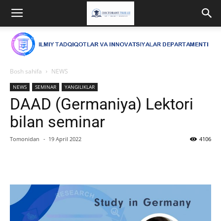
Bosh sahifa
NEWS
NEWS
SEMINAR
YANGILIKLAR
DAAD (Germaniya) Lektori
bilan seminar
Tomonidan
-
19 April 2022
4106
Facebook
Twitter
WhatsApp