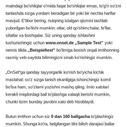
matndagi bo’shliqlar o’rnida faqat bo’shliqlar emas, to’g’ri so’zni
tanlashda sizga yordam beradigan bir yoki bir nechta harflar
mavjud. E’tibor bering, nutqning istalgan qismini tashlab
yuborilgan bo’lishi mumkin: otlar, old qo’shimchalar, fe’llar,
sifatlar va boshqalar. Siz uning qanday ishlashini
tushunishingiz uchun
www.onset.de
„Sample Test“
yoki
nemis tilida
„Beispieltest“
bo’limiga bosish orqali imtihonning
rasmiy veb-saytida bilimingizni sinab ko’rishingiz mumkin.
„OnSet“ga qanday tayyorgarlik ko’rish bo’yicha kichik
maslahat: so’z sizga tanish ekanligiga ishonchingiz komil
bo’lsa ham, so’zlarni yozishni mashq qiling. Imlo xatolari
kerakli miqdordagi ball to’plashga xalaqit berishi mumkin,
chunki tizim bunday javobni xato deb hisoblaydi.
Butun imtihon uchun siz
0 dan 160 ballgacha
to’plashingiz
mumkin. Shunga ko’ra, belgilangan tilni bilish darajasi ballar