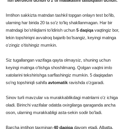
*
ish beruvchi uchun o’z til malakasini tasdiqlash uchun.
Imtihon sakkizta matndan tashkil topgan onlayn test bo’lib,
ularning har birida 20 ta so’z to’liq shakllanmagan. Har bir
matndagi boʻshliqlarni toʻldirish uchun
5 daqiqa
vaqtingiz bor,
lekin topshiriqni avvalroq bajarib boʻlsangiz, keyingi matnga
oʻzingiz oʻtishingiz mumkin.
Siz tugallangan vazifaga qayta olmaysiz, shuning uchun
keyingi matnga o’tishga shoshilmang. Qolgan vaqtni imlo
xatolarini tekshirishga sarflashingiz mumkin. 5 daqiqadan
so’ng topshiriqli sahifa
avtomatik
ravishda o’zgaradi.
Sinov turli mavzular va murakkablikdagi matnlarni o’z ichiga
oladi. Birinchi vazifalar odatda oxirgilarga qaraganda ancha
oson, ularning murakkabligi asta-sekin sodir bo’ladi.
Barcha imtihon taxminan
40 daqiqa
davom etadi. Albatta,