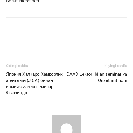
Berufsinteressen.
Facebook
Twitter
WhatsApp
Oldingi sahifa
Keyingi sahifa
Япония Халқаро Хамкорлик
DAAD Lektori bilan seminar va
агентлиги (JICA) билан
Onset imtihoni
илмий-амалий семинар
ўтказилди