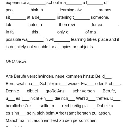
experience a_______ school ma_______ a l_______ of
peo_______ think th_______ learning alw_______ means
sit_______ at a de_______ listening t_______ someone,
tak_______ notes a_______ then revi_______ for ex_______.
In fa_______, this i_______ only o_______ of ma_______
possible wa_______ in wh_______ learning takes place and it
is definitely not suitable for all topics or subjects.
DEUTSCH
Alte Berufe verschwinden, neue kommen hinzu: Bei d___
Berufswahl ha___ Schüler im___ wieder Fra___ oder Prob___.
Denn e___ gibt ei___ große Anz___ sehr versch___ Berufe,
u___ es i___ nicht ein___, die rich___ Wahl z___ treffen. D___
berufliche Zuk___ sollte m___ rechtzeitig pla___. Dabei ka___
es sinn___ sein, sich beim Arbeitsamt beraten zu lassen.
Manchmal hilft auch ein Test zu den persönlichen