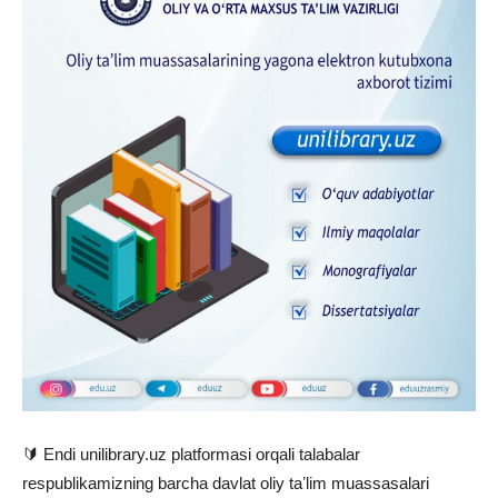
🔰 Endi unilibrary.uz platformasi orqali talabalar
respublikamizning barcha davlat oliy taʼlim muassasalari