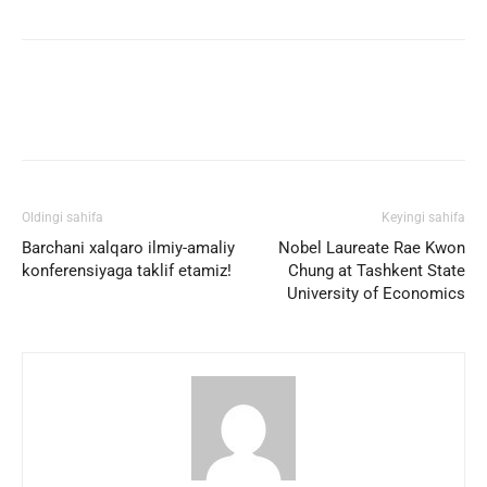
Facebook
Twitter
WhatsApp
Oldingi sahifa
Keyingi sahifa
Barchani xalqaro ilmiy-amaliy
Nobel Laureate Rae Kwon
konferensiyaga taklif etamiz!
Chung at Tashkent State
University of Economics