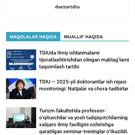
doctortdiu
MAQOLALAR HAQIDA
MUALLIF HAQIDA
TDIUda Ilmiy ishlanmalarni
tijoratlashtirishdan olingan mablag‘larni
taqsimlash tartibi
TDIU — 2025-yil doktorantlar ish rejasi
monitoringi: Natijalar va chora-tadbirlar
Turizm fakultetida professor-
o‘qituvchilar va yosh tadqiqotchilarning
xalqaro ilmiy faolligini oshirishga
qaratilgan seminar-treninglar o‘tkazildi.