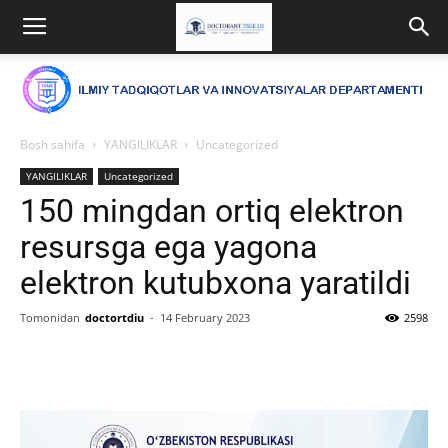
Bosh sahifa
YANGILIKLAR
Uncategorized
YANGILIKLAR
Uncategorized
150 mingdan ortiq elektron
resursga ega yagona
elektron kutubxona yaratildi
Tomonidan
doctortdiu
-
14 February 2023
2598
Facebook
Twitter
WhatsApp