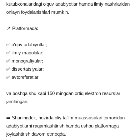
kutubxonalaridagi o‘quv adabiyotlar hamda ilmiy nashrlaridan
onlayn foydalanishlari mumkin.
📌 Platformada:
✅ o‘quv adabiyotlar;
✅ ilmiy maqolalar;
✅ monografiyalar;
✅ dissertatsiyalar;
✅ avtoreferatlar
va boshqa shu kabi 150 mingdan ortiq elektron resurslar
jamlangan.
➡️ Shuningdek, hozirda oliy ta’lim muassasalari tomonidan
adabiyotlarni raqamlashtirish hamda ushbu platformaga
joylashtirish davom etmoqda.