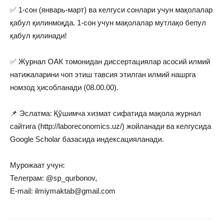
✅ 1-сон (январь-март) ва келгуси сонлари учун мақолалар
қабул қилинмоқда. 1-сон учун мақолалар мутлақо бепул
қабул қилинади!
✅ Журнал ОАК томонидан диссертациялар асосий илмий
натижаларини чоп этиш тавсия этилган илмий нашрга
номзод ҳисобланади (08.00.00).
📌 Эслатма: Қўшимча хизмат сифатида мақола журнал
сайтига (http://laboreconomics.uz/) жойланади ва келгусида
Google Scholar базасида индексацияланади.
Мурожаат учун:
Телеграм: @sp_qurbonov,
E-mail: ilmiymaktab@gmail.com