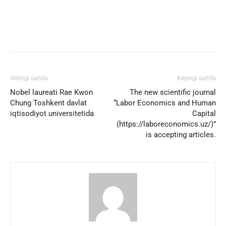
Facebook
Twitter
WhatsApp
Oldingi sahifa
Keyingi sahifa
Nobel laureati Rae Kwon
The new scientific journal
Chung Toshkent davlat
“Labor Economics and Human
iqtisodiyot universitetida
Capital
(https://laboreconomics.uz/)”
is accepting articles.