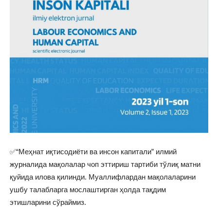
✅“Меҳнат иқтисодиёти ва инсон капитали” илмий
журналида мақолалар чоп эттириш тартиби тўлиқ матни
қуйида илова қилинди. Муаллифлардан мақолаларини
ушбу талабларга мослаштирган ҳолда тақдим
этишларини сўраймиз.