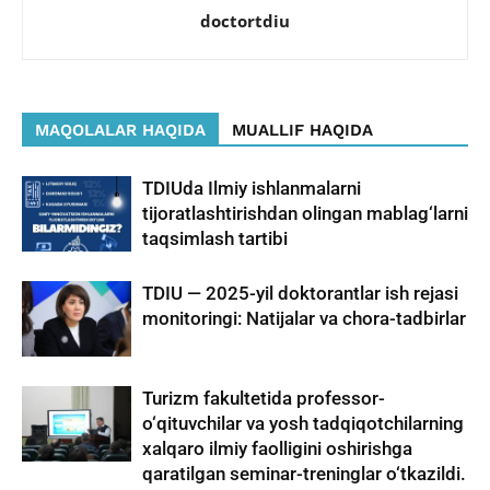
doctortdiu
MAQOLALAR HAQIDA
MUALLIF HAQIDA
TDIUda Ilmiy ishlanmalarni
tijoratlashtirishdan olingan mablag‘larni
taqsimlash tartibi
TDIU — 2025-yil doktorantlar ish rejasi
monitoringi: Natijalar va chora-tadbirlar
Turizm fakultetida professor-
o‘qituvchilar va yosh tadqiqotchilarning
xalqaro ilmiy faolligini oshirishga
qaratilgan seminar-treninglar o‘tkazildi.