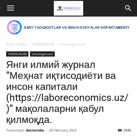
Bosh sahifa
YANGILIKLAR
Uncategorized
YANGILIKLAR
Uncategorized
Янги илмий журнал
“Меҳнат иқтисодиёти ва
инсон капитали
(https://laboreconomics.uz/
)” мақолаларни қабул
қилмоқда.
Tomonidan
doctortdiu
-
28 February 2023
2545