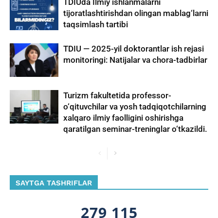
TDIUda Ilmiy ishlanmalarni
tijoratlashtirishdan olingan mablag‘larni
taqsimlash tartibi
TDIU — 2025-yil doktorantlar ish rejasi
monitoringi: Natijalar va chora-tadbirlar
Turizm fakultetida professor-
o‘qituvchilar va yosh tadqiqotchilarning
xalqaro ilmiy faolligini oshirishga
qaratilgan seminar-treninglar o‘tkazildi.
SAYTGA TASHRIFLAR
279 115