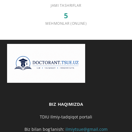
JAMI TASHRIFLAR
5
MEHMONLAR (ONLINE)
BIZ HAQIMIZDA
TDIU Ilmiy-tadqiqot portali
Biz bilan bogʻlanish:
ilmiytsue@gmail.com