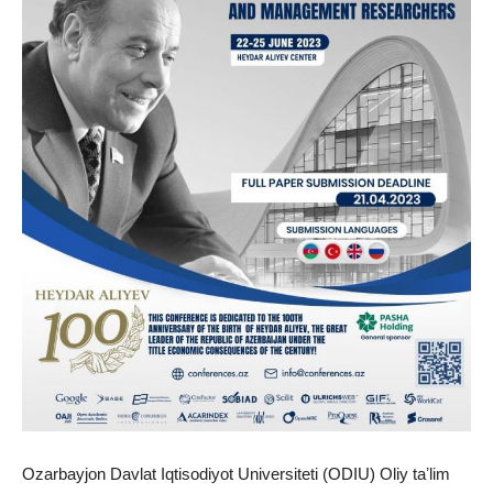
Ozarbayjon Davlat Iqtisodiyot Universiteti (ODIU) Oliy taʼlim