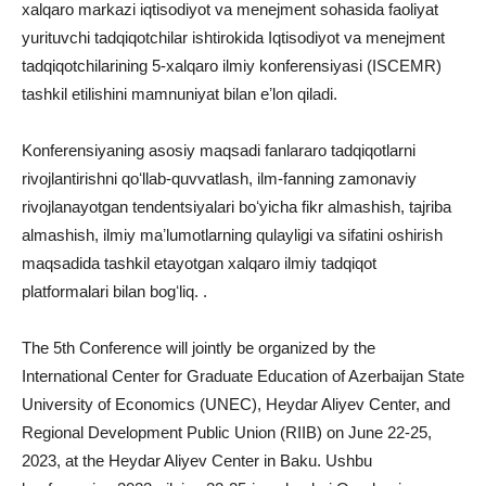
xalqaro markazi iqtisodiyot va menejment sohasida faoliyat
yurituvchi tadqiqotchilar ishtirokida Iqtisodiyot va menejment
tadqiqotchilarining 5-xalqaro ilmiy konferensiyasi (ISCEMR)
tashkil etilishini mamnuniyat bilan eʼlon qiladi.
Konferensiyaning asosiy maqsadi fanlararo tadqiqotlarni
rivojlantirishni qoʻllab-quvvatlash, ilm-fanning zamonaviy
rivojlanayotgan tendentsiyalari boʻyicha fikr almashish, tajriba
almashish, ilmiy maʼlumotlarning qulayligi va sifatini oshirish
maqsadida tashkil etayotgan xalqaro ilmiy tadqiqot
platformalari bilan bogʻliq. .
The 5th Conference will jointly be organized by the
International Center for Graduate Education of Azerbaijan State
University of Economics (UNEC), Heydar Aliyev Center, and
Regional Development Public Union (RIIB) on June 22-25,
2023, at the Heydar Aliyev Center in Baku. Ushbu