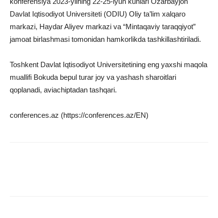
konferensiya 2023-yilning 22-25-iyun kunlari Ozarbayjon
Davlat Iqtisodiyot Universiteti (ODIU) Oliy ta’lim xalqaro
markazi, Haydar Aliyev markazi va “Mintaqaviy taraqqiyot”
jamoat birlashmasi tomonidan hamkorlikda tashkillashtiriladi.
Toshkent Davlat Iqtisodiyot Universitetining eng yaxshi maqola
muallifi Bokuda bepul turar joy va yashash sharoitlari
qoplanadi, aviachiptadan tashqari.
conferences.az (https://conferences.az/EN)
Facebook
Twitter
WhatsApp