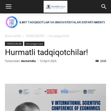
Bosh sahifa
YANGILIKLAR
Uncategorized
YANGILIKLAR
Uncategorized
Hurmatli tadqiqotchilar!
Tomonidan
doctortdiu
-
13 April 2023
2608
Facebook
Twitter
WhatsApp