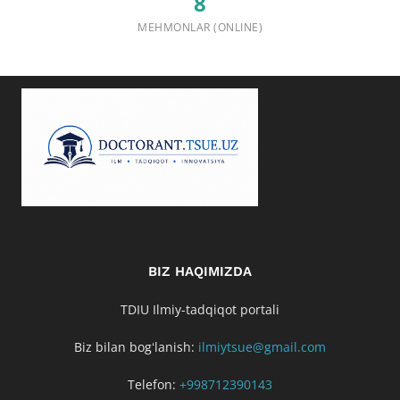
8
MEHMONLAR (ONLINE)
BIZ HAQIMIZDA
TDIU Ilmiy-tadqiqot portali
Biz bilan bogʻlanish:
ilmiytsue@gmail.com
Telefon:
+998712390143