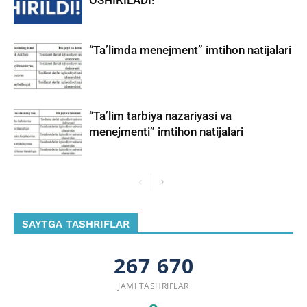
“Ta’limda menejment” imtihon natijalari
“Ta’lim tarbiya nazariyasi va
menejmenti” imtihon natijalari
SAYTGA TASHRIFLAR
267 670
JAMI TASHRIFLAR