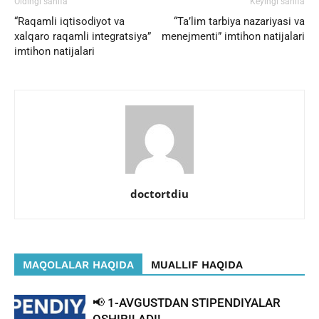
Oldingi sahifa
Keyingi sahifa
“Raqamli iqtisodiyot va
“Ta’lim tarbiya nazariyasi va
xalqaro raqamli integratsiya”
menejmenti” imtihon natijalari
imtihon natijalari
doctortdiu
MAQOLALAR HAQIDA
MUALLIF HAQIDA
📢 1-AVGUSTDAN STIPENDIYALAR
OSHIRILADI!