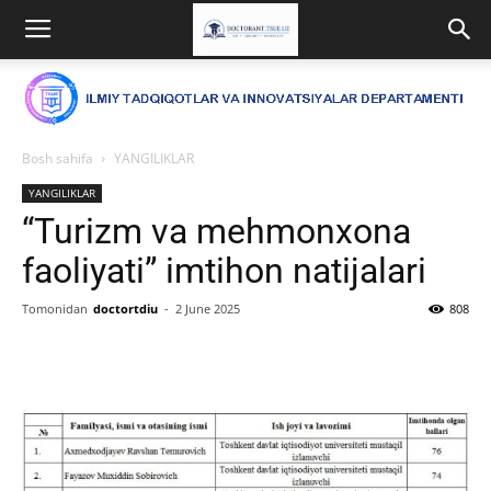
Bosh sahifa
YANGILIKLAR
YANGILIKLAR
“Turizm va mehmonxona
faoliyati” imtihon natijalari
Tomonidan
doctortdiu
-
2 June 2025
808
Facebook
Twitter
WhatsApp