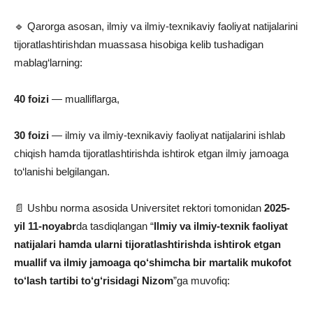
🔹 Qarorga asosan, ilmiy va ilmiy-texnikaviy faoliyat natijalarini
tijoratlashtirishdan muassasa hisobiga kelib tushadigan
mablag‘larning:
40 foizi
— mualliflarga,
30 foizi
— ilmiy va ilmiy-texnikaviy faoliyat natijalarini ishlab
chiqish hamda tijoratlashtirishda ishtirok etgan ilmiy jamoaga
to‘lanishi belgilangan.
📄 Ushbu norma asosida Universitet rektori tomonidan
2025-
yil 11-noyabr
da tasdiqlangan “
Ilmiy va ilmiy-texnik faoliyat
natijalari hamda ularni tijoratlashtirishda ishtirok etgan
muallif va ilmiy jamoaga qo‘shimcha bir martalik mukofot
to‘lash tartibi to‘g‘risidagi Nizom
”ga muvofiq: