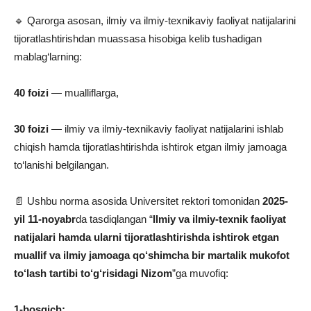
🔹 Qarorga asosan, ilmiy va ilmiy-texnikaviy faoliyat natijalarini
tijoratlashtirishdan muassasa hisobiga kelib tushadigan
mablag‘larning:
40 foizi
— mualliflarga,
30 foizi
— ilmiy va ilmiy-texnikaviy faoliyat natijalarini ishlab
chiqish hamda tijoratlashtirishda ishtirok etgan ilmiy jamoaga
to‘lanishi belgilangan.
📄 Ushbu norma asosida Universitet rektori tomonidan
2025-
yil 11-noyabr
da tasdiqlangan “
Ilmiy va ilmiy-texnik faoliyat
natijalari hamda ularni tijoratlashtirishda ishtirok etgan
muallif va ilmiy jamoaga qo‘shimcha bir martalik mukofot
to‘lash tartibi to‘g‘risidagi Nizom
”ga muvofiq:
1-bosqich: