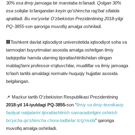
30% esa ilmiy jamoaga bir marotaba to’lanadi. Qolgan 30%
esa soliqlar to’langandan keyin qo’shimcha rag’bat sifatida
ajratiladi. Bu me’yorlar O’zbekiston Prezidentining 2018-yilgi
PQ-3855-son qaroriga muvofiq amalga oshiriladi.
🏢Toshkent davlat iqtisodiyot universitetida iqtisodiyot soha va
tarmoqlari buyurtmalari asosida amalga oshirilgan ilmiy
tadqiqotlar hamda ularning tijoratlashtirilishidan olingan
mablag‘larni professor-o‘qituvchilar, mualliflar va ilmiy jamoaga
to‘lash tartibi amaldagi normativ-huquqiy hujjatlar asosida
belgilangan.
📌 Mazkur tartib O‘zbekiston Respublikasi Prezidentining
2018-yil 14-iyuldagi PQ-3855-
son “
Ilmiy va ilmiy-texnikaviy
faoliyat natijalarini tijoratlashtirish samaradorligini oshirish
bo‘yicha qo‘shimcha chora-tadbirlar to‘g‘risida
” qaroriga
muvofiq amalga oshiriladi.