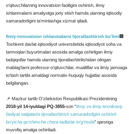
o‘qituvchilarning innovatsion faolligini oshirish, ilmiy
ishlanmalarni amaliyotga joriy etish hamda ularning iqtisodiy
samaradorligini ta’minlashga xizmat qiladi.
Ilmiy-innovatsion ishlanmalarni tijoratlashtirish bo’limi
🏢
Toshkent davlat iqtisodiyot universitetida iqtisodiyot soha va
tarmoqlari buyurtmalari asosida amalga oshirilgan ilmiy
tadqiqotlar hamda ularning tijoratlashtirilishidan olingan
mablag‘larni professor-o‘qituvchilar, mualliflar va ilmiy jamoaga
to‘lash tartibi amaldagi normativ-huquqiy hujjatlar asosida
belgilangan.
📌 Mazkur tartib O‘zbekiston Respublikasi Prezidentining
2018-yil 14-iyuldagi PQ-3855-
son “
Ilmiy va ilmiy-texnikaviy
faoliyat natijalarini tijoratlashtirish samaradorligini oshirish
bo‘yicha qo‘shimcha chora-tadbirlar to‘g‘risida
” qaroriga
muvofiq amalga oshiriladi.