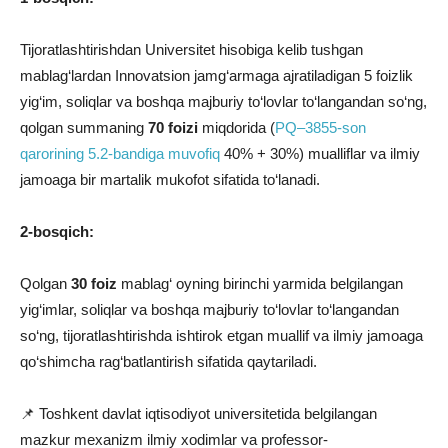
Tijoratlashtirishdan Universitet hisobiga kelib tushgan
mablag‘lardan Innovatsion jamg‘armaga ajratiladigan 5 foizlik
yig‘im, soliqlar va boshqa majburiy to‘lovlar to‘langandan so‘ng,
qolgan summaning
70 foizi
miqdorida (
PQ–3855-son
qarorining 5.2-bandiga muvofiq
40% + 30%) mualliflar va ilmiy
jamoaga bir martalik mukofot sifatida to‘lanadi.
2-bosqich:
Qolgan
30 foiz
mablag‘ oyning birinchi yarmida belgilangan
yig‘imlar, soliqlar va boshqa majburiy to‘lovlar to‘langandan
so‘ng, tijoratlashtirishda ishtirok etgan muallif va ilmiy jamoaga
qo‘shimcha rag‘batlantirish sifatida qaytariladi.
📌 Toshkent davlat iqtisodiyot universitetida belgilangan
mazkur mexanizm ilmiy xodimlar va professor-