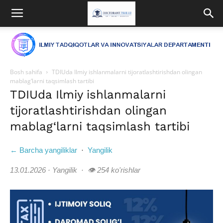
Bosh sahifa
TDIUda Ilmiy ishlanmalarni tijoratlashtirishdan olingan
mablag‘larni taqsimlash tartibi
TDIUda Ilmiy ishlanmalarni
tijoratlashtirishdan olingan
mablag‘larni taqsimlash tartibi
← Barcha yangiliklar
·
Yangilik
13.01.2026 · Yangilik · 👁 254 ko'rishlar