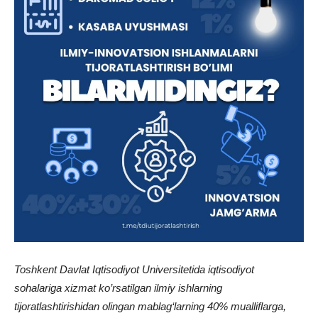
Toshkent Davlat Iqtisodiyot Universitetida iqtisodiyot
sohalariga xizmat ko’rsatilgan ilmiy ishlarning
tijoratlashtirishidan olingan mablag‘larning 40% mualliflarga,