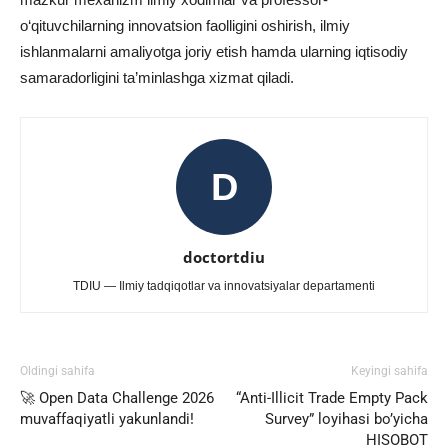
o‘qituvchilarning innovatsion faolligini oshirish, ilmiy
ishlanmalarni amaliyotga joriy etish hamda ularning iqtisodiy
samaradorligini ta’minlashga xizmat qiladi.
D
doctortdiu
TDIU — Ilmiy tadqiqotlar va innovatsiyalar departamenti
Oldingi sahifa
Keyingi sahifa
🚀 Open Data Challenge 2026
“Anti-Illicit Trade Empty Pack
muvaffaqiyatli yakunlandi!
Survey” loyihasi bo’yicha
HISOBOT