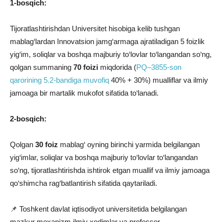
1-bosqich:
Tijoratlashtirishdan Universitet hisobiga kelib tushgan
mablag‘lardan Innovatsion jamg‘armaga ajratiladigan 5 foizlik
yig‘im, soliqlar va boshqa majburiy to‘lovlar to‘langandan so‘ng,
qolgan summaning
70 foizi
miqdorida (
PQ–3855-son
qarorining 5.2-bandiga muvofiq
40% + 30%) mualliflar va ilmiy
jamoaga bir martalik mukofot sifatida to‘lanadi.
2-bosqich:
Qolgan
30 foiz
mablag‘ oyning birinchi yarmida belgilangan
yig‘imlar, soliqlar va boshqa majburiy to‘lovlar to‘langandan
so‘ng, tijoratlashtirishda ishtirok etgan muallif va ilmiy jamoaga
qo‘shimcha rag‘batlantirish sifatida qaytariladi.
📌 Toshkent davlat iqtisodiyot universitetida belgilangan
mazkur mexanizm ilmiy xodimlar va professor-