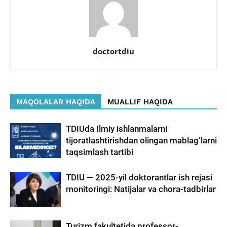
doctortdiu
MAQOLALAR HAQIDA
MUALLIF HAQIDA
TDIUda Ilmiy ishlanmalarni
tijoratlashtirishdan olingan mablag‘larni
taqsimlash tartibi
TDIU — 2025-yil doktorantlar ish rejasi
monitoringi: Natijalar va chora-tadbirlar
Turizm fakultetida professor-