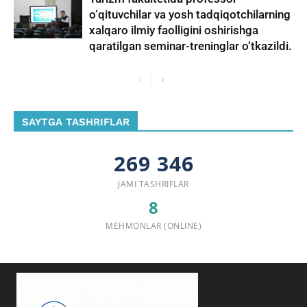
o‘qituvchilar va yosh tadqiqotchilarning
xalqaro ilmiy faolligini oshirishga
qaratilgan seminar-treninglar o‘tkazildi.
SAYTGA TASHRIFLAR
269 346
JAMI TASHRIFLAR
8
MEHMONLAR (ONLINE)