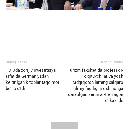
Facebook
Twitter
WhatsApp
Oldingi sahifa
Keyingi sahifa
TDIUda xorijiy investitsiya
Turizm fakultetida professor-
sifatida Germaniyadan
o‘qituvchilar va yosh
keltirilgan kitoblar taqdimoti
tadqiqotchilarning xalqaro
bo‘lib o‘tdi
ilmiy faolligini oshirishga
qaratilgan seminar-treninglar
o‘tkazildi.