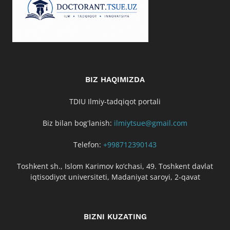
BIZ HAQIMIZDA
TDIU Ilmiy-tadqiqot portali
Biz bilan bogʻlanish:
ilmiytsue@gmail.com
Telefon:
+998712390143
Toshkent sh., Islom Karimov ko’chasi, 49. Toshkent davlat
iqtisodiyot universiteti, Madaniyat saroyi, 2-qavat
BIZNI KUZATING