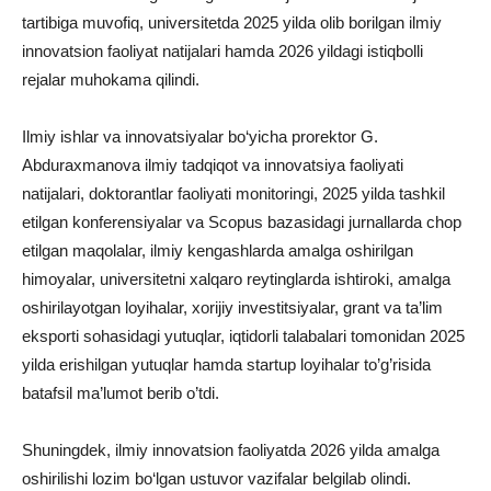
tartibiga muvofiq, universitetda 2025 yilda olib borilgan ilmiy
innovatsion faoliyat natijalari hamda 2026 yildagi istiqbolli
rejalar muhokama qilindi.
Ilmiy ishlar va innovatsiyalar bo‘yicha prorektor G.
Abduraxmanova ilmiy tadqiqot va innovatsiya faoliyati
natijalari, doktorantlar faoliyati monitoringi, 2025 yilda tashkil
etilgan konferensiyalar va Scopus bazasidagi jurnallarda chop
etilgan maqolalar, ilmiy kengashlarda amalga oshirilgan
himoyalar, universitetni xalqaro reytinglarda ishtiroki, amalga
oshirilayotgan loyihalar, xorijiy investitsiyalar, grant va ta’lim
eksporti sohasidagi yutuqlar, iqtidorli talabalari tomonidan 2025
yilda erishilgan yutuqlar hamda startup loyihalar to’g’risida
batafsil ma’lumot berib o’tdi.
Shuningdek, ilmiy innovatsion faoliyatda 2026 yilda amalga
oshirilishi lozim bo‘lgan ustuvor vazifalar belgilab olindi.