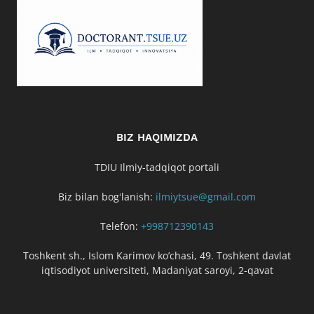
BIZ HAQIMIZDA
TDIU Ilmiy-tadqiqot portali
Biz bilan bogʻlanish:
ilmiytsue@gmail.com
Telefon:
+998712390143
Toshkent sh., Islom Karimov ko’chasi, 49. Toshkent davlat
iqtisodiyot universiteti, Madaniyat saroyi, 2-qavat