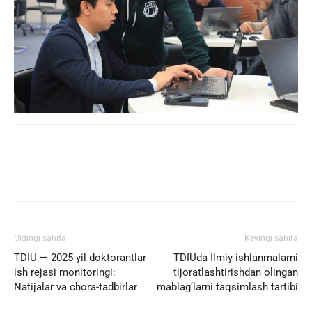
Facebook
Twitter
WhatsApp
Oldingi sahifa
Keyingi sahifa
TDIU — 2025-yil doktorantlar
TDIUda Ilmiy ishlanmalarni
ish rejasi monitoringi:
tijoratlashtirishdan olingan
Natijalar va chora-tadbirlar
mablag‘larni taqsimlash tartibi