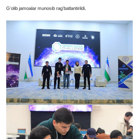
Gʻolib jamoalar munosib ragʻbatlantirildi.