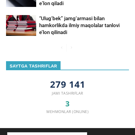
eʼlon qiladi
“Ulug‘bek” jamg‘armasi bilan
hamkorlikda ilmiy maqolalar tanlovi
e’lon qilinadi
SAYTGA TASHRIFLAR
279 141
JAMI TASHRIFLAR
3
MEHMONLAR (ONLINE)