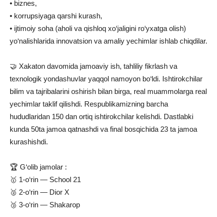
• biznes,
• korrupsiyaga qarshi kurash,
• ijtimoiy soha (aholi va qishloq xo‘jaligini ro‘yxatga olish)
yo‘nalishlarida innovatsion va amaliy yechimlar ishlab chiqdilar.
🤝 Xakaton davomida jamoaviy ish, tahliliy fikrlash va
texnologik yondashuvlar yaqqol namoyon bo‘ldi. Ishtirokchilar
bilim va tajribalarini oshirish bilan birga, real muammolarga real
yechimlar taklif qilishdi. Respublikamizning barcha
hududlaridan 150 dan ortiq ishtirokchilar kelishdi. Dastlabki
kunda 50ta jamoa qatnashdi va final bosqichida 23 ta jamoa
kurashishdi.
🏆 G‘olib jamolar :
🥇 1-o‘rin — School 21
🥈 2-o‘rin — Dior X
🥉 3-o‘rin — Shakarop