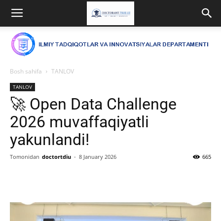
Bosh sahifa
TANLOV
TANLOV
🚀 Open Data Challenge
2026 muvaffaqiyatli
yakunlandi!
Tomonidan
doctortdiu
-
8 January 2026
665
Facebook
Twitter
WhatsApp