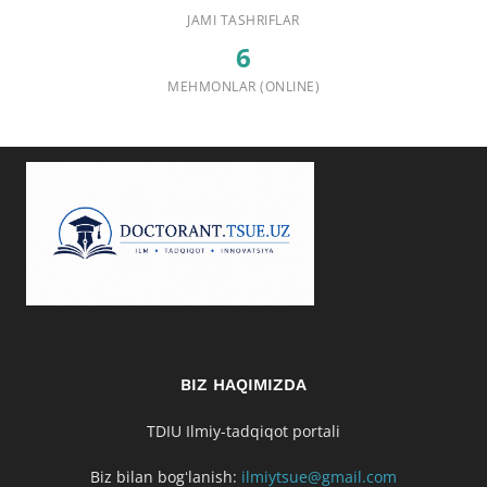
JAMI TASHRIFLAR
6
MEHMONLAR (ONLINE)
BIZ HAQIMIZDA
TDIU Ilmiy-tadqiqot portali
Biz bilan bogʻlanish:
ilmiytsue@gmail.com