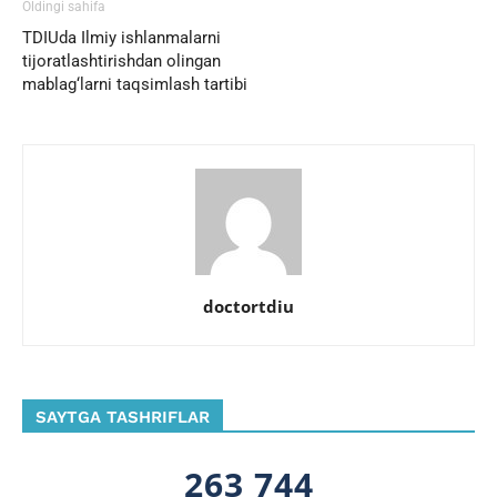
Oldingi sahifa
TDIUda Ilmiy ishlanmalarni
tijoratlashtirishdan olingan
mablag‘larni taqsimlash tartibi
doctortdiu
SAYTGA TASHRIFLAR
263 744