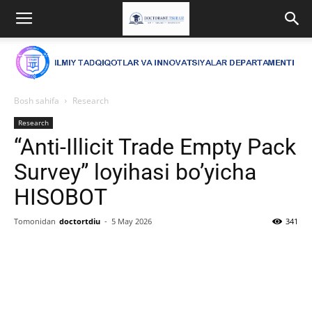
Bosh sahifa
Research
Research
“Anti-Illicit Trade Empty Pack
Survey” loyihasi bo’yicha
HISOBOT
Tomonidan
doctortdiu
-
5 May 2026
341
Facebook
Twitter
WhatsApp