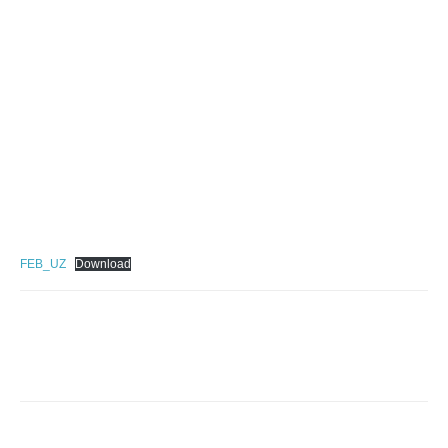
FEB_UZ
Download
Facebook
Twitter
WhatsApp