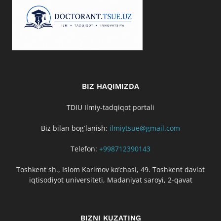
BIZ HAQIMIZDA
TDIU Ilmiy-tadqiqot portali
Biz bilan bogʻlanish:
ilmiytsue@gmail.com
Telefon:
+998712390143
Toshkent sh., Islom Karimov ko’chasi, 49. Toshkent davlat
iqtisodiyot universiteti, Madaniyat saroyi, 2-qavat
BIZNI KUZATING