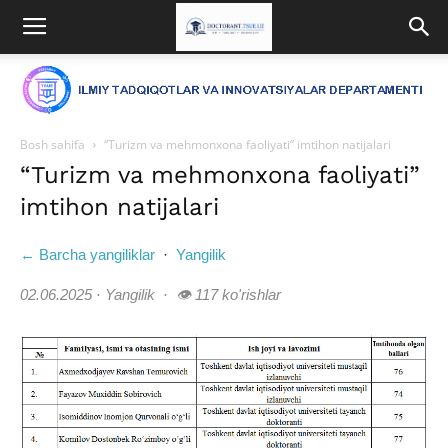
Bosh sahifa
“Turizm va mehmonxona faoliyati” imtihon natijalari
“Turizm va mehmonxona faoliyati”
imtihon natijalari
← Barcha yangiliklar
·
Yangilik
02.06.2025 · Yangilik · 👁 117 ko'rishlar