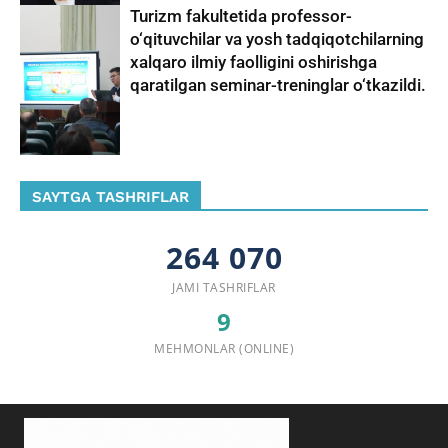
Turizm fakultetida professor-
o‘qituvchilar va yosh tadqiqotchilarning
xalqaro ilmiy faolligini oshirishga
qaratilgan seminar-treninglar o‘tkazildi.
SAYTGA TASHRIFLAR
264 070
JAMI TASHRIFLAR
9
MEHMONLAR (ONLINE)