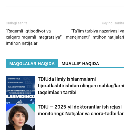
Oldingi sahifa
Keyingi sahifa
“Raqamli iqtisodiyot va
“Ta’lim tarbiya nazariyasi va
xalqaro raqamli integratsiya”
menejmenti” imtihon natijalari
imtihon natijalari
MAQOLALAR HAQIDA
MUALLIF HAQIDA
TDIUda Ilmiy ishlanmalarni
tijoratlashtirishdan olingan mablag‘larni
taqsimlash tartibi
TDIU — 2025-yil doktorantlar ish rejasi
monitoringi: Natijalar va chora-tadbirlar