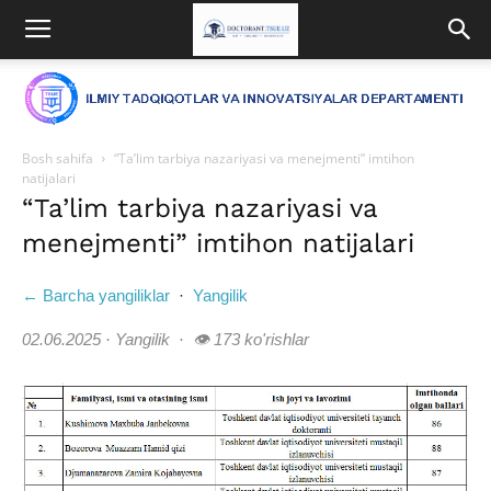
Bosh sahifa
“Ta’lim tarbiya nazariyasi va menejmenti” imtihon
natijalari
“Ta’lim tarbiya nazariyasi va
menejmenti” imtihon natijalari
← Barcha yangiliklar
·
Yangilik
02.06.2025 · Yangilik · 👁 173 ko'rishlar