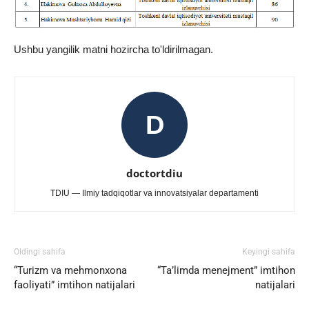
Ushbu yangilik matni hozircha to'ldirilmagan.
D
doctortdiu
TDIU — Ilmiy tadqiqotlar va innovatsiyalar departamenti
Oldingi sahifa
Keyingi sahifa
“Turizm va mehmonxona
“Ta’limda menejment” imtihon
faoliyati” imtihon natijalari
natijalari