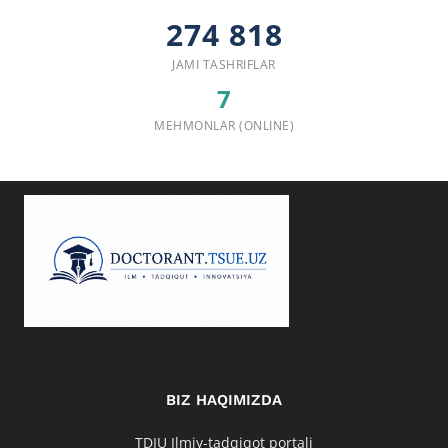
274 818
JAMI TASHRIFLAR
7
MEHMONLAR (ONLINE)
BIZ HAQIMIZDA
TDIU Ilmiy-tadqiqot portali