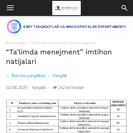
Bosh sahifa
“Ta’limda menejment” imtihon natijalari
“Ta’limda menejment” imtihon
natijalari
← Barcha yangiliklar
·
Yangilik
02.06.2025 · Yangilik · 👁 162 ko'rishlar