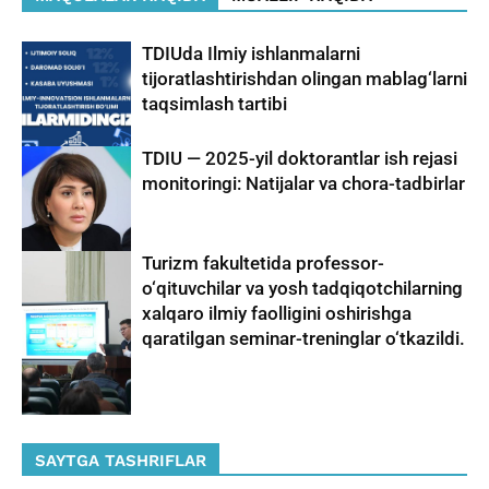
TDIUda Ilmiy ishlanmalarni
tijoratlashtirishdan olingan mablag‘larni
taqsimlash tartibi
TDIU — 2025-yil doktorantlar ish rejasi
monitoringi: Natijalar va chora-tadbirlar
Turizm fakultetida professor-
o‘qituvchilar va yosh tadqiqotchilarning
xalqaro ilmiy faolligini oshirishga
qaratilgan seminar-treninglar o‘tkazildi.
SAYTGA TASHRIFLAR