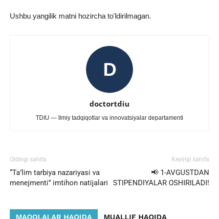
Ushbu yangilik matni hozircha to'ldirilmagan.
D
doctortdiu
TDIU — Ilmiy tadqiqotlar va innovatsiyalar departamenti
Oldingi sahifa
Keyingi sahifa
“Ta’lim tarbiya nazariyasi va
📢 1-AVGUSTDAN
menejmenti” imtihon natijalari
STIPENDIYALAR OSHIRILADI!
MAQOLALAR HAQIDA
MUALLIF HAQIDA